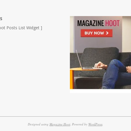
S
ot Posts List Widget ]
Designed using
Magazine Hoot
. Powered by
WordPress
.