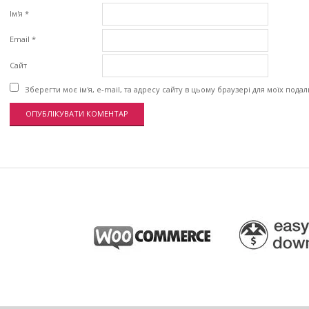
Ім'я
*
Email
*
Сайт
Зберегти моє ім'я, e-mail, та адресу сайту в цьому браузері для моїх пода