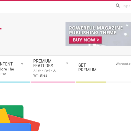
T
PREMIUM
Wphoot.
NTENT
GET
FEATURES
lore The
PREMIUM
All the Bells &
eme
Whistles