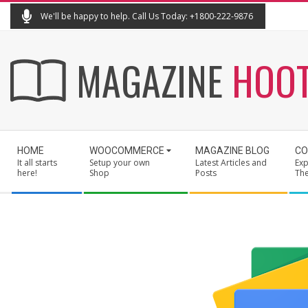
Skip
We'll be happy to help. Call Us Today: +1800-222-9876
to
content
MAGAZINE
HOO
Secondary
HOME
WOOCOMMERCE
MAGAZINE BLOG
CO
Navigation
It all starts
Setup your own
Latest Articles and
Exp
Menu
here!
Shop
Posts
Th