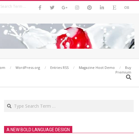
Search
com
WordPress.org
Entries RSS
Magazine Hoot Demo
Buy
Premium
Search
Search
A NEW BOLD LANGUAGE DESIGN