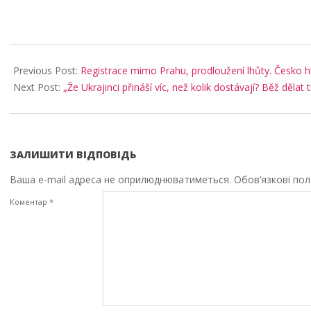
2025-
09-
Previous Post:
Registrace mimo Prahu, prodloužení lhůty. Česko h
07
Next Post:
„Že Ukrajinci přináší víc, než kolik dostávají? Běž dělat 
ЗАЛИШИТИ ВІДПОВІДЬ
Ваша e-mail адреса не оприлюднюватиметься.
Обов’язкові по
Коментар
*