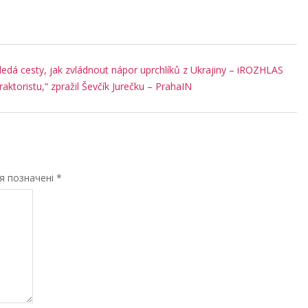
ledá cesty, jak zvládnout nápor uprchlíků z Ukrajiny – iROZHLAS
traktoristu,“ zpražil Ševčík Jurečku – PrahaIN
ля позначені
*