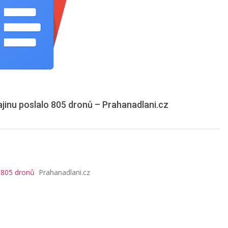
ajinu poslalo 805 dronů – Prahanadlani.cz
o 805 dronů
Prahanadlani.cz