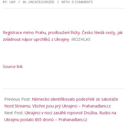
BY:
UAP
IN:
UNCATEGORIZED
WITH:
0 COMMENTS
Registrace mimo Prahu, prodloužení lhůty. Česko hledá cesty, jak
zvládnout nápor uprchlíků z Ukrajiny
iROZHLAS
Source link
2025-
09-
Previous Post:
Německo identifikovalo podezřelé ze sabotáže
06
Nord Streamu. Všichni jsou prý Ukrajinci – Prahanadlani.cz
Next Post:
Ukrajinci v noci zasáhli ropovod Družba, Rusko na
Ukrajinu poslalo 805 dronů – Prahanadlani.cz