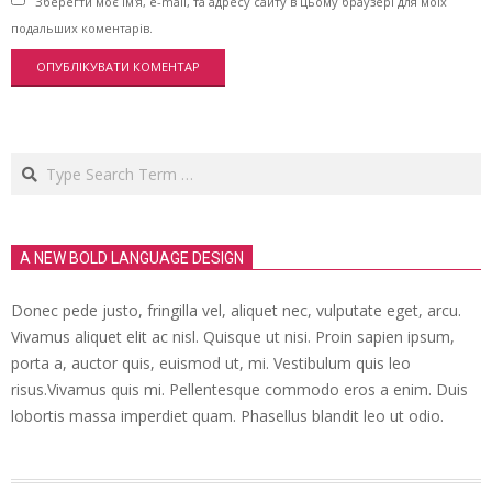
Зберегти моє ім'я, e-mail, та адресу сайту в цьому браузері для моїх
подальших коментарів.
Search
A NEW BOLD LANGUAGE DESIGN
Donec pede justo, fringilla vel, aliquet nec, vulputate eget, arcu.
Vivamus aliquet elit ac nisl. Quisque ut nisi. Proin sapien ipsum,
porta a, auctor quis, euismod ut, mi. Vestibulum quis leo
risus.Vivamus quis mi. Pellentesque commodo eros a enim. Duis
lobortis massa imperdiet quam. Phasellus blandit leo ut odio.