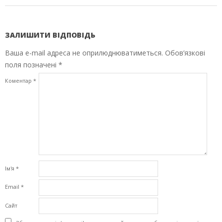
ЗАЛИШИТИ ВІДПОВІДЬ
Ваша e-mail адреса не оприлюднюватиметься.
Обов’язкові
поля позначені
*
Коментар
*
Ім'я
*
Email
*
Сайт