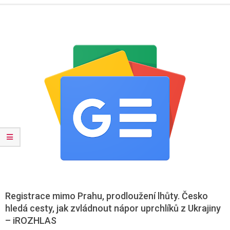
Menu
Registrace mimo Prahu, prodloužení lhůty. Česko
hledá cesty, jak zvládnout nápor uprchlíků z Ukrajiny
– iROZHLAS