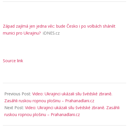
Západ zajímá jen jedna věc: bude Česko i po volbách shánět
munici pro Ukrajinu?
iDNES.cz
Source link
2026-
04-
Previous Post:
Video: Ukrajinci ukázali sílu švédské zbraně.
10
Zasáhli ruskou ropnou plošinu – Prahanadlani.cz
Next Post:
Video: Ukrajinci ukázali sílu švédské zbraně. Zasáhli
ruskou ropnou plošinu – Prahanadlani.cz