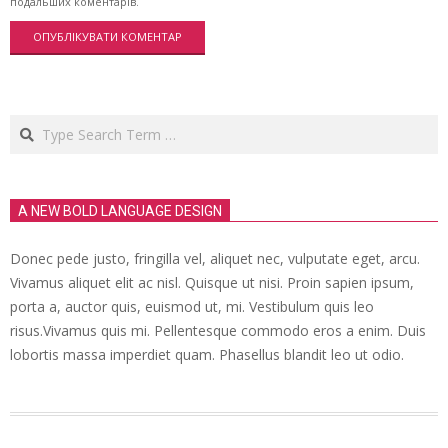
подальших коментарів.
Search
A NEW BOLD LANGUAGE DESIGN
Donec pede justo, fringilla vel, aliquet nec, vulputate eget, arcu.
Vivamus aliquet elit ac nisl. Quisque ut nisi. Proin sapien ipsum,
porta a, auctor quis, euismod ut, mi. Vestibulum quis leo
risus.Vivamus quis mi. Pellentesque commodo eros a enim. Duis
lobortis massa imperdiet quam. Phasellus blandit leo ut odio.