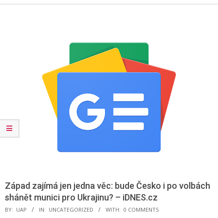
Menu
Západ zajímá jen jedna věc: bude Česko i po volbách
shánět munici pro Ukrajinu? – iDNES.cz
BY:
UAP
IN:
UNCATEGORIZED
WITH:
0 COMMENTS