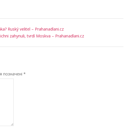
a? Ruský velitel – Prahanadlani.cz
šichni zahynuli, tvrdí Moskva – Prahanadlani.cz
ля позначені
*