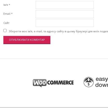
Ім'я
*
Email
*
Сайт
Зберегти моє ім'я, e-mail, та адресу сайту в цьому браузері для моїх пода