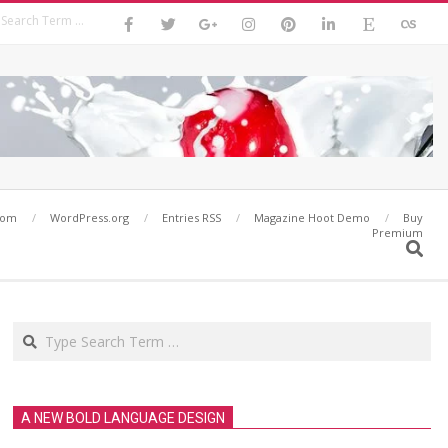
Search
com
WordPress.org
Entries RSS
Magazine Hoot Demo
Buy
Premium
Search
Search
A NEW BOLD LANGUAGE DESIGN