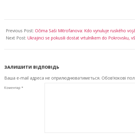
2025-
11-
Previous Post:
Očima Saši Mitrofanova: Kdo vynuluje ruského voják
01
Next Post:
Ukrajinci se pokusili dostat vrtulníkem do Pokrovsku, v
ЗАЛИШИТИ ВІДПОВІДЬ
Ваша e-mail адреса не оприлюднюватиметься.
Обов’язкові по
Коментар
*