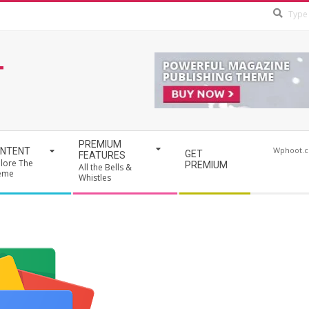
T
PREMIUM
Wphoot.
NTENT
GET
FEATURES
lore The
PREMIUM
All the Bells &
eme
Whistles