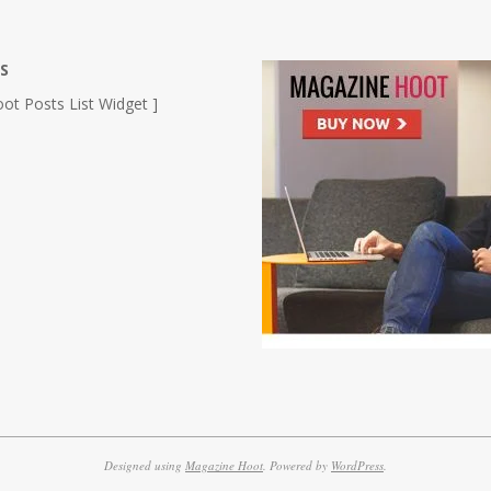
S
ot Posts List Widget ]
Designed using
Magazine Hoot
. Powered by
WordPress
.