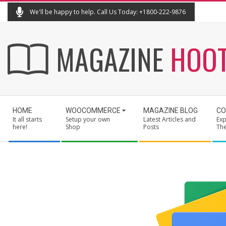
Skip
We'll be happy to help. Call Us Today: +1800-222-9876
to
content
MAGAZINE
HOO
Secondary
HOME
WOOCOMMERCE
MAGAZINE BLOG
CO
Navigation
It all starts
Setup your own
Latest Articles and
Exp
Menu
here!
Shop
Posts
Th