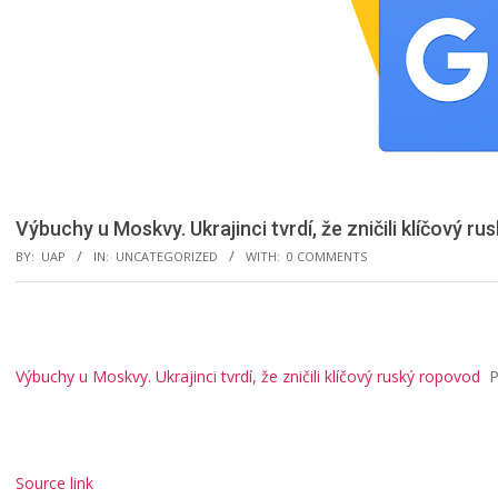
Výbuchy u Moskvy. Ukrajinci tvrdí, že zničili klíčový 
BY:
UAP
IN:
UNCATEGORIZED
WITH:
0 COMMENTS
Výbuchy u Moskvy. Ukrajinci tvrdí, že zničili klíčový ruský ropovod
P
Source link