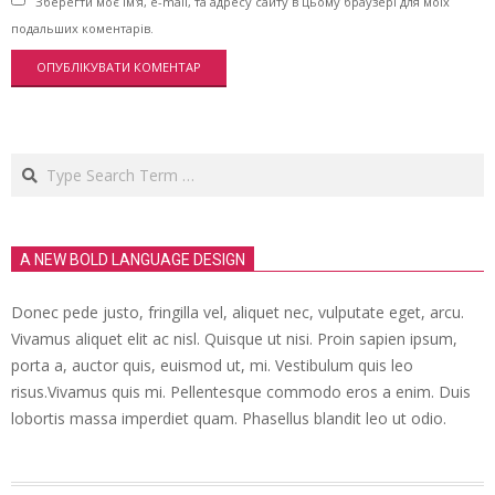
Зберегти моє ім'я, e-mail, та адресу сайту в цьому браузері для моїх
подальших коментарів.
Search
A NEW BOLD LANGUAGE DESIGN
Donec pede justo, fringilla vel, aliquet nec, vulputate eget, arcu.
Vivamus aliquet elit ac nisl. Quisque ut nisi. Proin sapien ipsum,
porta a, auctor quis, euismod ut, mi. Vestibulum quis leo
risus.Vivamus quis mi. Pellentesque commodo eros a enim. Duis
lobortis massa imperdiet quam. Phasellus blandit leo ut odio.