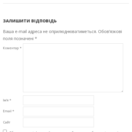
ЗАЛИШИТИ ВІДПОВІДЬ
Ваша e-mail адреса не оприлюднюватиметься.
Обов’язкові
поля позначені
*
Коментар
*
Ім'я
*
Email
*
Сайт