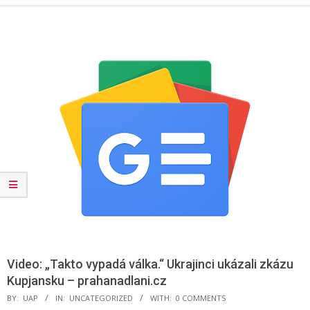
Menu
Video: „Takto vypadá válka.“ Ukrajinci ukázali zkázu
Kupjansku – prahanadlani.cz
BY:
UAP
IN:
UNCATEGORIZED
WITH:
0 COMMENTS