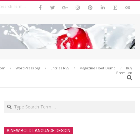
Search
com
WordPress.org
Entries RSS
Magazine Hoot Demo
Buy
Premium
Search
Search
A NEW BOLD LANGUAGE DESIGN