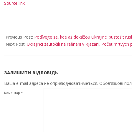
Source link
2026-
05-
Previous Post:
Podívejte se, kde až dokážou Ukrajinci pustošit ruské
15
Next Post:
Ukrajinci zaútočili na rafinerii v Rjazani. Počet mrtvýc
ЗАЛИШИТИ ВІДПОВІДЬ
Ваша e-mail адреса не оприлюднюватиметься.
Обов’язкові по
Коментар
*