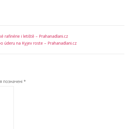
 rafinérie i letiště – Prahanadlani.cz
h po úderu na Kyjev roste – Prahanadlani.cz
ля позначені
*