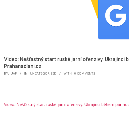
Video: Nešťastný start ruské jarní ofenzivy. Ukrajinci 
Prahanadlani.cz
BY:
UAP
IN:
UNCATEGORIZED
WITH:
0 COMMENTS
Video: Nešťastný start ruské jarní ofenzivy. Ukrajinci během pár hodi