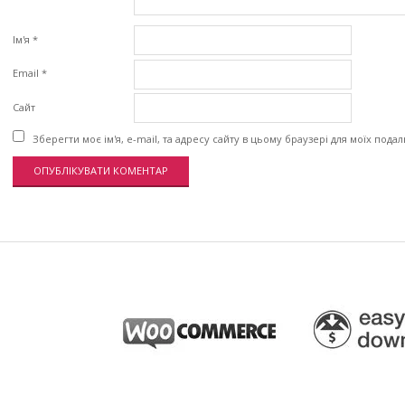
Ім'я
*
Email
*
Сайт
Зберегти моє ім'я, e-mail, та адресу сайту в цьому браузері для моїх пода