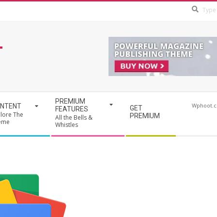
T
PREMIUM
Wphoot.
NTENT
GET
FEATURES
lore The
PREMIUM
All the Bells &
eme
Whistles