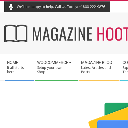
Skip
We'll be happy to help. Call Us Today: +1800-222-9876
to
content
MAGAZINE
HOO
Secondary
HOME
WOOCOMMERCE
MAGAZINE BLOG
CO
Navigation
It all starts
Setup your own
Latest Articles and
Exp
Menu
here!
Shop
Posts
Th