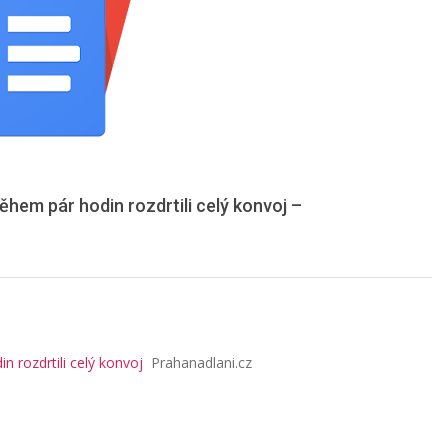
během pár hodin rozdrtili celý konvoj –
n rozdrtili celý konvoj
Prahanadlani.cz