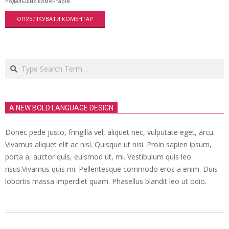
подальших коментарів.
Search
A NEW BOLD LANGUAGE DESIGN
Donec pede justo, fringilla vel, aliquet nec, vulputate eget, arcu.
Vivamus aliquet elit ac nisl. Quisque ut nisi. Proin sapien ipsum,
porta a, auctor quis, euismod ut, mi. Vestibulum quis leo
risus.Vivamus quis mi. Pellentesque commodo eros a enim. Duis
lobortis massa imperdiet quam. Phasellus blandit leo ut odio.