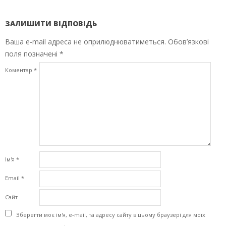
ЗАЛИШИТИ ВІДПОВІДЬ
Ваша e-mail адреса не оприлюднюватиметься.
Обов’язкові
поля позначені
*
Коментар
*
Ім'я
*
Email
*
Сайт
Зберегти моє ім'я, e-mail, та адресу сайту в цьому браузері для моїх