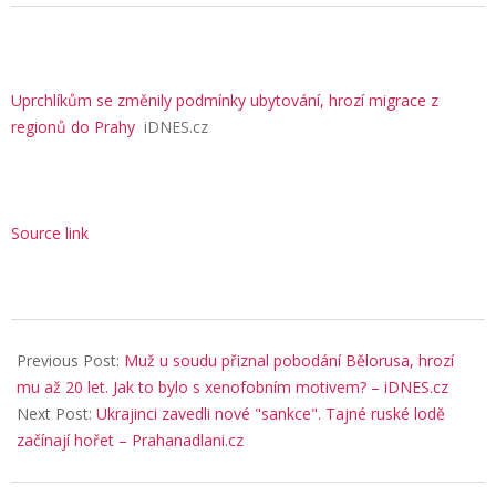
Uprchlíkům se změnily podmínky ubytování, hrozí migrace z
regionů do Prahy
iDNES.cz
Source link
2025-
12-
Previous Post:
Muž u soudu přiznal pobodání Bělorusa, hrozí
07
mu až 20 let. Jak to bylo s xenofobním motivem? – iDNES.cz
Next Post:
Ukrajinci zavedli nové "sankce". Tajné ruské lodě
začínají hořet – Prahanadlani.cz