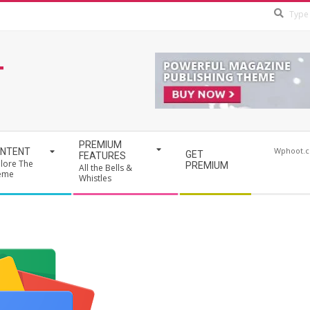
T
PREMIUM
Wphoot.
NTENT
GET
FEATURES
lore The
PREMIUM
All the Bells &
eme
Whistles