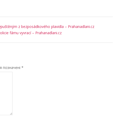
m vypuštěným z bezposádkového plavidla – Prahanadlani.cz
Policie fámu vyvrací – Prahanadlani.cz
ля позначені
*