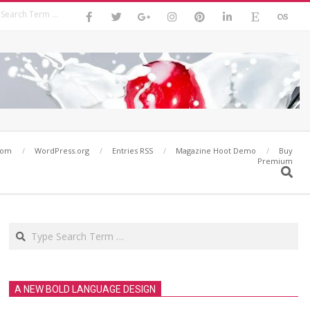
Search
com
WordPress.org
Entries RSS
Magazine Hoot Demo
Buy
Premium
Search
Search
A NEW BOLD LANGUAGE DESIGN