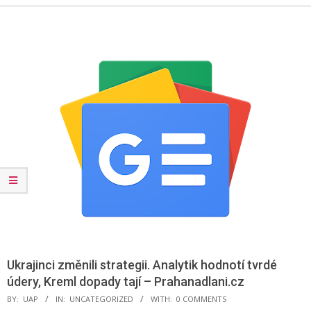
Menu
Ukrajinci změnili strategii. Analytik hodnotí tvrdé
údery, Kreml dopady tají – Prahanadlani.cz
BY:
UAP
IN:
UNCATEGORIZED
WITH:
0 COMMENTS