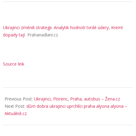
Ukrajinci změnili strategii. Analytik hodnotí tvrdé údery, Kreml
dopady tají
Prahanadlani.cz
Source link
2026-
05-
Previous Post:
Ukrajinci, Florenc, Praha, autobus – Žena.cz
25
Next Post:
dům dobra ukrajinci uprchlíci praha alyona alyona –
Aktuálně.cz