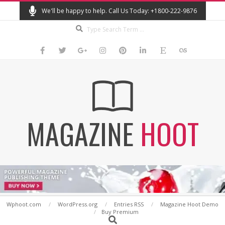
Skip
We'll be happy to help. Call Us Today: +1800-222-9876
to
Search
content
MAGAZINE
HOOT
Secondary
Wphoot.com
WordPress.org
Entries RSS
Magazine Hoot Demo
Buy Premium
Navigation
Search