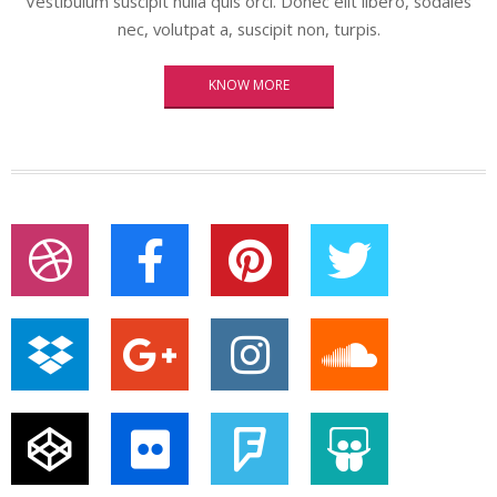
Vestibulum suscipit nulla quis orci. Donec elit libero, sodales
nec, volutpat a, suscipit non, turpis.
KNOW MORE