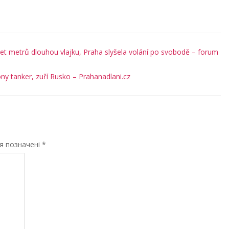
řicet metrů dlouhou vlajku, Praha slyšela volání po svobodě – forum
ony tanker, zuří Rusko – Prahanadlani.cz
ля позначені
*