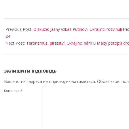
2026-
03-
Previous Post:
Diskuze: Jasný vzkaz Putinovi. Ukrajinci rozvinuli t
04
24
Next Post:
Terorismus, pirátství, Ukrajinci nám u Malty potopili dr
ЗАЛИШИТИ ВІДПОВІДЬ
Ваша e-mail адреса не оприлюднюватиметься.
Обов’язкові по
Коментар
*