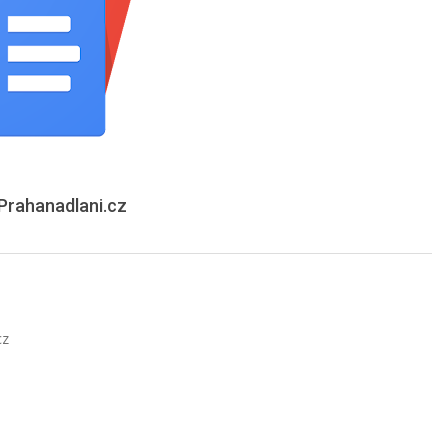
– Prahanadlani.cz
cz