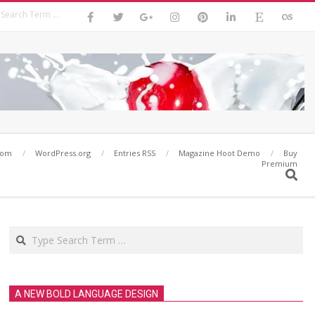
Search
com
WordPress.org
Entries RSS
Magazine Hoot Demo
Buy
Premium
Search
Search
A NEW BOLD LANGUAGE DESIGN