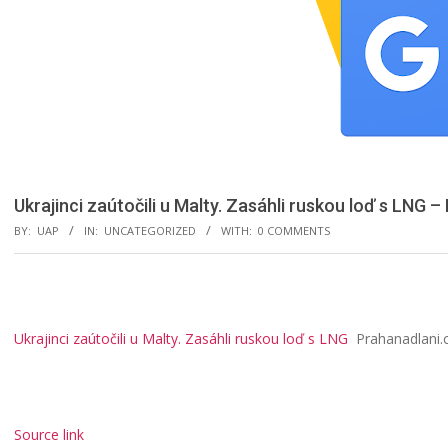
Ukrajinci zaútočili u Malty. Zasáhli ruskou loď s LNG 
BY:
UAP
IN:
UNCATEGORIZED
WITH:
0 COMMENTS
Ukrajinci zaútočili u Malty. Zasáhli ruskou loď s LNG
Prahanadlani.
Source link