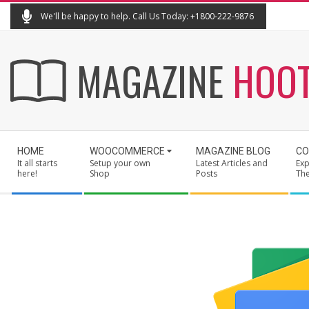
Skip
We'll be happy to help. Call Us Today: +1800-222-9876
to
content
MAGAZINE
HOO
Secondary
HOME
WOOCOMMERCE
MAGAZINE BLOG
CO
Navigation
It all starts
Setup your own
Latest Articles and
Exp
Menu
here!
Shop
Posts
Th