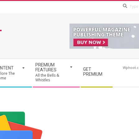
T
PREMIUM
Wphoot.
NTENT
GET
FEATURES
lore The
PREMIUM
All the Bells &
eme
Whistles