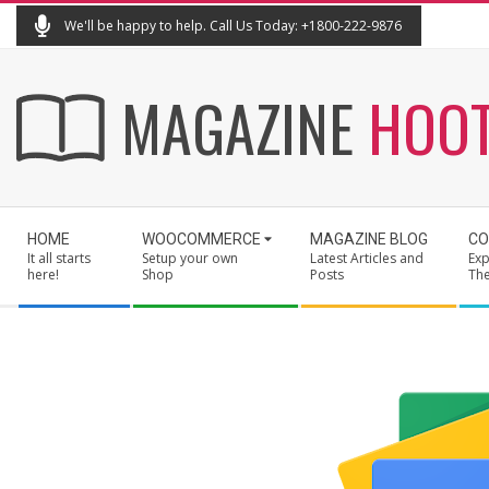
Skip
We'll be happy to help. Call Us Today: +1800-222-9876
to
content
MAGAZINE
HOO
Secondary
HOME
WOOCOMMERCE
MAGAZINE BLOG
CO
Navigation
It all starts
Setup your own
Latest Articles and
Exp
Menu
here!
Shop
Posts
Th