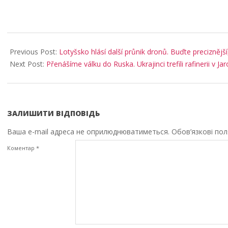
2026-
05-
Previous Post:
Lotyšsko hlásí další průnik dronů. Buďte preciznějš
21
Next Post:
Přenášíme válku do Ruska. Ukrajinci trefili rafinerii v Jar
ЗАЛИШИТИ ВІДПОВІДЬ
Ваша e-mail адреса не оприлюднюватиметься.
Обов’язкові по
Коментар
*