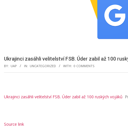
Ukrajinci zasáhli velitelství FSB. Úder zabil až 100 ru
BY:
UAP
IN:
UNCATEGORIZED
WITH:
0 COMMENTS
Ukrajinci zasáhli velitelství FSB. Úder zabil až 100 ruských vojáků
P
Source link