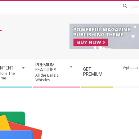
T
PREMIUM
Wphoot.
NTENT
GET
FEATURES
lore The
PREMIUM
All the Bells &
eme
Whistles