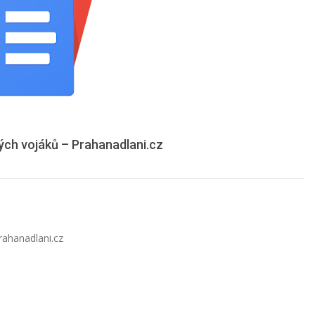
ských vojáků – Prahanadlani.cz
rahanadlani.cz