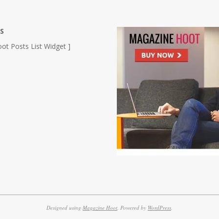
S
ot Posts List Widget ]
Designed using
Magazine Hoot
. Powered by
WordPress
.