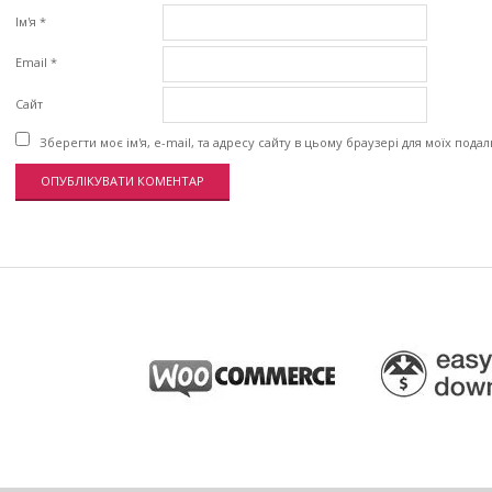
Ім'я
*
Email
*
Сайт
Зберегти моє ім'я, e-mail, та адресу сайту в цьому браузері для моїх пода