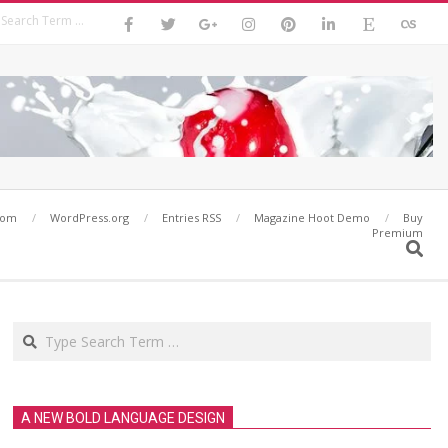
Search
com
WordPress.org
Entries RSS
Magazine Hoot Demo
Buy
Premium
Search
Search
A NEW BOLD LANGUAGE DESIGN