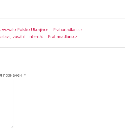
í, vyzvalo Polsko Ukrajince – Prahanadlani.cz
oslavli, zasáhli i internát – Prahanadlani.cz
ля позначені
*