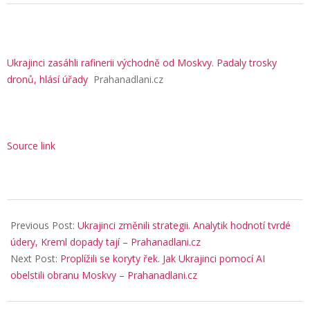
Ukrajinci zasáhli rafinerii východně od Moskvy. Padaly trosky
dronů, hlásí úřady
Prahanadlani.cz
Source link
2026-
05-
Previous Post:
Ukrajinci změnili strategii. Analytik hodnotí tvrdé
20
údery, Kreml dopady tají – Prahanadlani.cz
Next Post:
Proplížili se koryty řek. Jak Ukrajinci pomocí AI
obelstili obranu Moskvy – Prahanadlani.cz