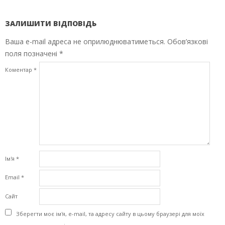
ЗАЛИШИТИ ВІДПОВІДЬ
Ваша e-mail адреса не оприлюднюватиметься.
Обов’язкові
поля позначені
*
Коментар
*
Ім'я
*
Email
*
Сайт
Зберегти моє ім'я, e-mail, та адресу сайту в цьому браузері для моїх