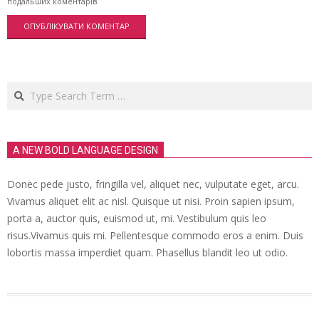
подальших коментарів.
Search
A NEW BOLD LANGUAGE DESIGN
Donec pede justo, fringilla vel, aliquet nec, vulputate eget, arcu.
Vivamus aliquet elit ac nisl. Quisque ut nisi. Proin sapien ipsum,
porta a, auctor quis, euismod ut, mi. Vestibulum quis leo
risus.Vivamus quis mi. Pellentesque commodo eros a enim. Duis
lobortis massa imperdiet quam. Phasellus blandit leo ut odio.