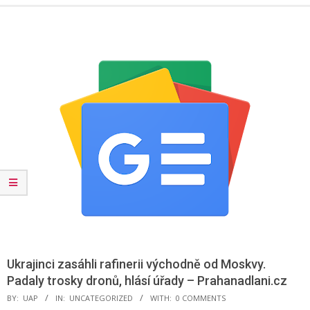
Menu
Ukrajinci zasáhli rafinerii východně od Moskvy.
Padaly trosky dronů, hlásí úřady – Prahanadlani.cz
BY:
UAP
IN:
UNCATEGORIZED
WITH:
0 COMMENTS