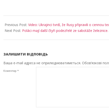
2026-
05-
Previous Post:
Video: Ukrajinci tvrdí, že Rusy připravili o cennou t
15
Next Post:
Poláci mají další čtyři podezřelé ze sabotáže železnice
ЗАЛИШИТИ ВІДПОВІДЬ
Ваша e-mail адреса не оприлюднюватиметься.
Обов’язкові по
Коментар
*