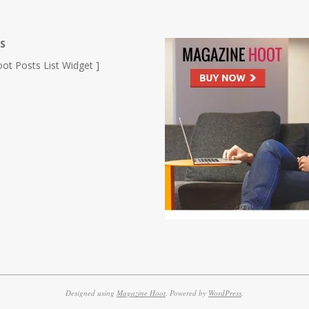
S
ot Posts List Widget ]
Designed using
Magazine Hoot
. Powered by
WordPress
.