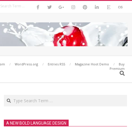
Search
com
WordPress.org
Entries RSS
Magazine Hoot Demo
Buy
Premium
Search
Search
A NEW BOLD LANGUAGE DESIGN