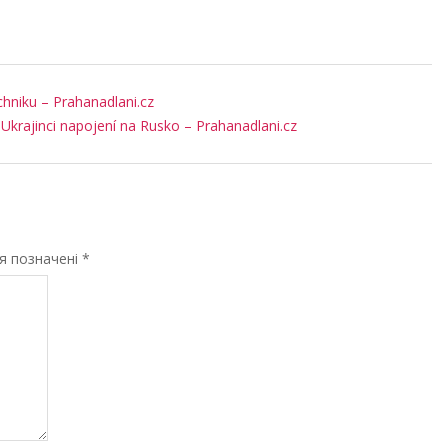
echniku – Prahanadlani.cz
. Ukrajinci napojení na Rusko – Prahanadlani.cz
ля позначені
*