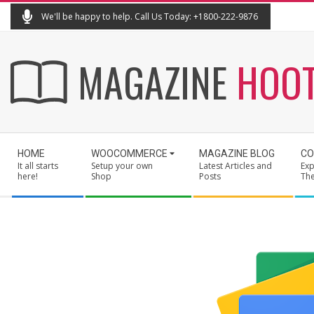
Skip
We'll be happy to help. Call Us Today: +1800-222-9876
to
content
MAGAZINE
HOO
Secondary
HOME
WOOCOMMERCE
MAGAZINE BLOG
CO
Navigation
It all starts
Setup your own
Latest Articles and
Exp
Menu
here!
Shop
Posts
Th