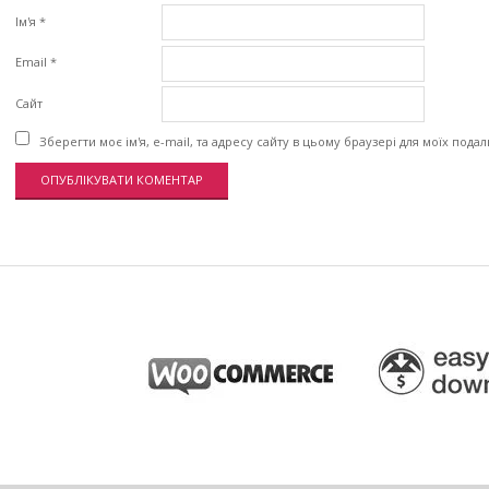
Ім'я
*
Email
*
Сайт
Зберегти моє ім'я, e-mail, та адресу сайту в цьому браузері для моїх пода