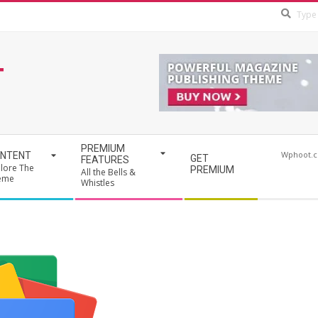
T
PREMIUM
Wphoot.
NTENT
GET
FEATURES
lore The
PREMIUM
All the Bells &
eme
Whistles