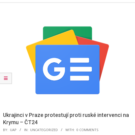
Menu
Ukrajinci v Praze protestují proti ruské intervenci na
Krymu – ČT24
BY:
UAP
IN:
UNCATEGORIZED
WITH:
0 COMMENTS