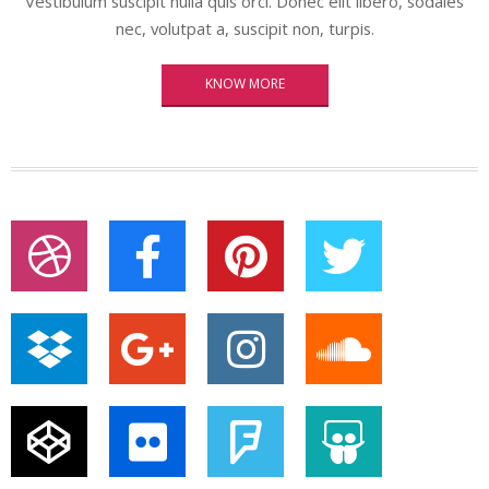
Vestibulum suscipit nulla quis orci. Donec elit libero, sodales
nec, volutpat a, suscipit non, turpis.
KNOW MORE