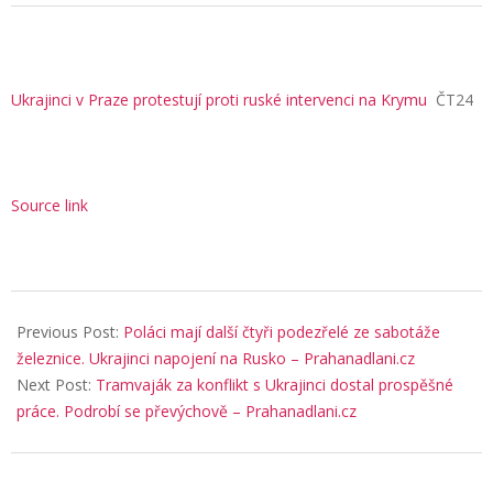
Ukrajinci v Praze protestují proti ruské intervenci na Krymu
ČT24
Source link
2026-
05-
Previous Post:
Poláci mají další čtyři podezřelé ze sabotáže
17
železnice. Ukrajinci napojení na Rusko – Prahanadlani.cz
Next Post:
Tramvaják za konflikt s Ukrajinci dostal prospěšné
práce. Podrobí se převýchově – Prahanadlani.cz