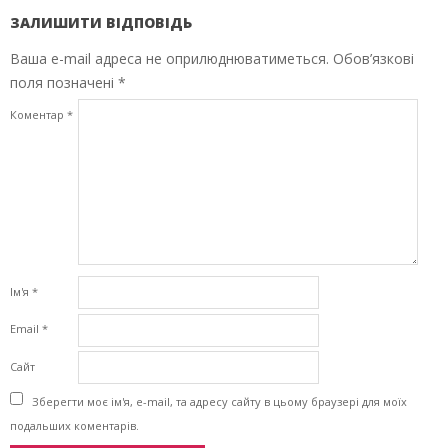
ЗАЛИШИТИ ВІДПОВІДЬ
Ваша e-mail адреса не оприлюднюватиметься.
Обов’язкові
поля позначені
*
Коментар
*
Ім'я
*
Email
*
Сайт
Зберегти моє ім'я, e-mail, та адресу сайту в цьому браузері для моїх
подальших коментарів.