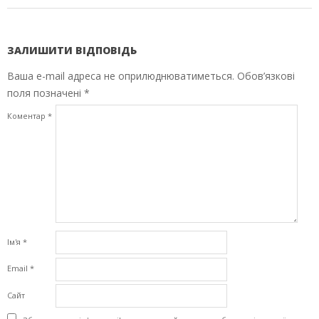
ЗАЛИШИТИ ВІДПОВІДЬ
Ваша e-mail адреса не оприлюднюватиметься.
Обов’язкові
поля позначені
*
Коментар
*
Ім'я
*
Email
*
Сайт