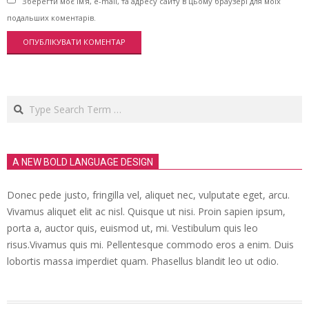
Зберегти моє ім'я, e-mail, та адресу сайту в цьому браузері для моїх
подальших коментарів.
Search
A NEW BOLD LANGUAGE DESIGN
Donec pede justo, fringilla vel, aliquet nec, vulputate eget, arcu.
Vivamus aliquet elit ac nisl. Quisque ut nisi. Proin sapien ipsum,
porta a, auctor quis, euismod ut, mi. Vestibulum quis leo
risus.Vivamus quis mi. Pellentesque commodo eros a enim. Duis
lobortis massa imperdiet quam. Phasellus blandit leo ut odio.