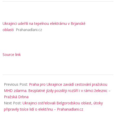
Ukrajinci udeřili na tepelnou elektrárnu v Brjanské
oblasti
Prahanadlani.cz
Source link
2025-
10-
Previous Post:
Praha pro Ukrajince zavádí cestování pražskou
06
MHD zdarma. Bezplatné jízdy později rozšíří i v rámci železnic –
Pražská Drbna
Next Post:
Ukrajinci ostřelovali Belgorodskou oblast, útoky
připravily tisíce lidí o elektřinu – Prahanadlani.cz