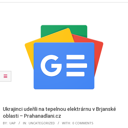
Menu
Ukrajinci udeřili na tepelnou elektrárnu v Brjanské
oblasti – Prahanadlani.cz
BY:
UAP
IN:
UNCATEGORIZED
WITH:
0 COMMENTS