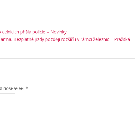
 celnících přišla policie – Novinky
ma. Bezplatné jízdy později rozšíří i v rámci železnic – Pražská
ля позначені
*