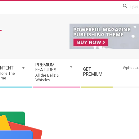
T
PREMIUM
Wphoot.
NTENT
GET
FEATURES
lore The
PREMIUM
All the Bells &
eme
Whistles