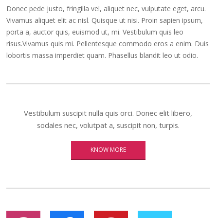
Donec pede justo, fringilla vel, aliquet nec, vulputate eget, arcu.
Vivamus aliquet elit ac nisl. Quisque ut nisi. Proin sapien ipsum,
porta a, auctor quis, euismod ut, mi. Vestibulum quis leo
risus.Vivamus quis mi. Pellentesque commodo eros a enim. Duis
lobortis massa imperdiet quam. Phasellus blandit leo ut odio.
Vestibulum suscipit nulla quis orci. Donec elit libero,
sodales nec, volutpat a, suscipit non, turpis.
KNOW MORE