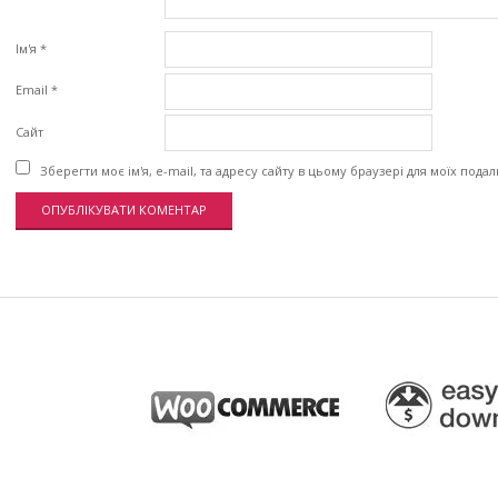
Ім'я
*
Email
*
Сайт
Зберегти моє ім'я, e-mail, та адресу сайту в цьому браузері для моїх пода