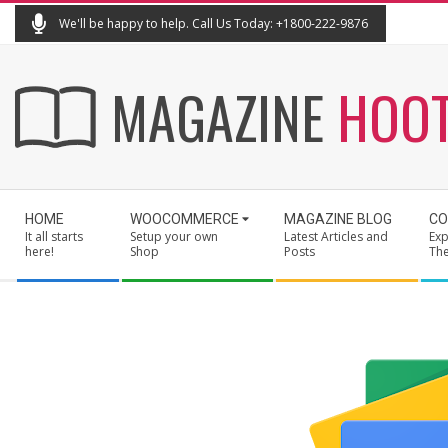
Skip
We'll be happy to help. Call Us Today: +1800-222-9876
to
content
MAGAZINE
HOO
Secondary
HOME
WOOCOMMERCE
MAGAZINE BLOG
CO
Navigation
It all starts
Setup your own
Latest Articles and
Exp
Menu
here!
Shop
Posts
Th