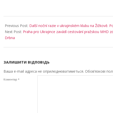
2025-
10-
Previous Post:
Další noční razie v ukrajinském klubu na Žižkově. Po
05
Next Post:
Praha pro Ukrajince zavádí cestování pražskou MHD zdar
Drbna
ЗАЛИШИТИ ВІДПОВІДЬ
Ваша e-mail адреса не оприлюднюватиметься.
Обов’язкові по
Коментар
*