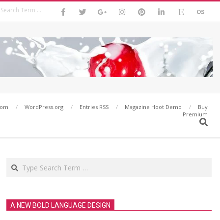
Search
com
WordPress.org
Entries RSS
Magazine Hoot Demo
Buy
Premium
Search
Search
A NEW BOLD LANGUAGE DESIGN