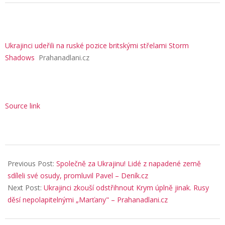
Ukrajinci udeřili na ruské pozice britskými střelami Storm
Shadows
Prahanadlani.cz
Source link
2026-
05-
Previous Post:
Společně za Ukrajinu! Lidé z napadené země
26
sdíleli své osudy, promluvil Pavel – Deník.cz
Next Post:
Ukrajinci zkouší odstřihnout Krym úplně jinak. Rusy
děsí nepolapitelnými „Marťany" – Prahanadlani.cz