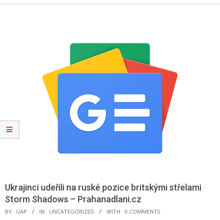
Menu
Ukrajinci udeřili na ruské pozice britskými střelami
Storm Shadows – Prahanadlani.cz
BY:
UAP
IN:
UNCATEGORIZED
WITH:
0 COMMENTS