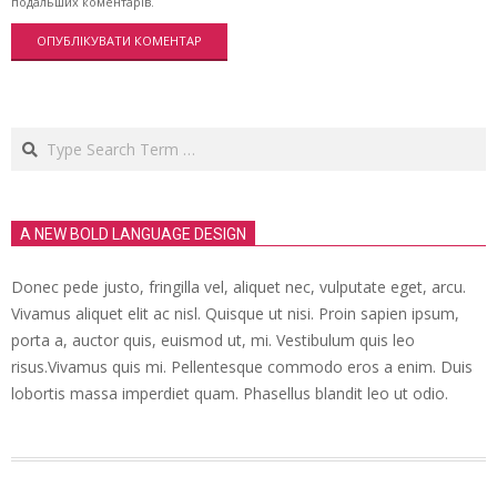
подальших коментарів.
Search
A NEW BOLD LANGUAGE DESIGN
Donec pede justo, fringilla vel, aliquet nec, vulputate eget, arcu.
Vivamus aliquet elit ac nisl. Quisque ut nisi. Proin sapien ipsum,
porta a, auctor quis, euismod ut, mi. Vestibulum quis leo
risus.Vivamus quis mi. Pellentesque commodo eros a enim. Duis
lobortis massa imperdiet quam. Phasellus blandit leo ut odio.