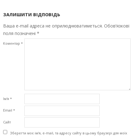
ЗАЛИШИТИ ВІДПОВІДЬ
Ваша e-mail адреса не оприлюднюватиметься.
Обов’язкові
поля позначені
*
Коментар
*
Ім'я
*
Email
*
Сайт
Зберегти моє ім'я, e-mail, та адресу сайту в цьому браузері для моїх