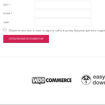
Ім'я
*
Email
*
Сайт
Зберегти моє ім'я, e-mail, та адресу сайту в цьому браузері для моїх пода