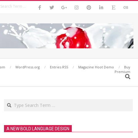
Search
com
WordPress.org
Entries RSS
Magazine Hoot Demo
Buy
Premium
Search
Search
A NEW BOLD LANGUAGE DESIGN