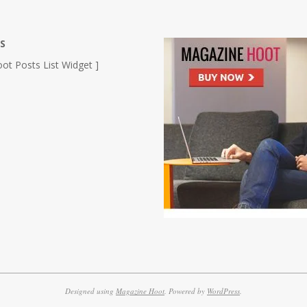
S
ot Posts List Widget ]
Designed using
Magazine Hoot
. Powered by
WordPress
.