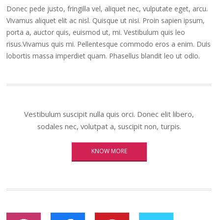
Donec pede justo, fringilla vel, aliquet nec, vulputate eget, arcu.
Vivamus aliquet elit ac nisl. Quisque ut nisi. Proin sapien ipsum,
porta a, auctor quis, euismod ut, mi. Vestibulum quis leo
risus.Vivamus quis mi. Pellentesque commodo eros a enim. Duis
lobortis massa imperdiet quam. Phasellus blandit leo ut odio.
Vestibulum suscipit nulla quis orci. Donec elit libero,
sodales nec, volutpat a, suscipit non, turpis.
KNOW MORE