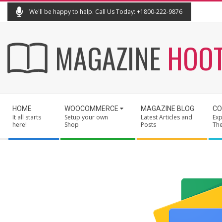
Skip
We'll be happy to help. Call Us Today: +1800-222-9876
to
content
MAGAZINE
HOO
Secondary
HOME
WOOCOMMERCE
MAGAZINE BLOG
CO
Navigation
It all starts
Setup your own
Latest Articles and
Exp
Menu
here!
Shop
Posts
Th