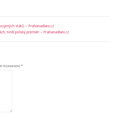
pojených států – Prahanadlani.cz
ách, tvrdí polský premiér – Prahanadlani.cz
ля позначені
*