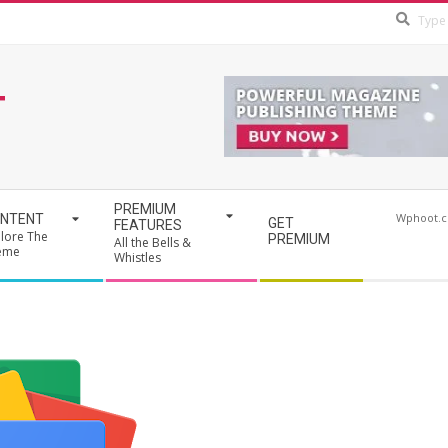
T
PREMIUM
Wphoot.
NTENT
GET
FEATURES
lore The
PREMIUM
All the Bells &
eme
Whistles