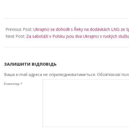
2025-
11-
Previous Post:
Ukrajinci se dohodli s Řeky na dodávkách LNG ze S
16
Next Post:
Za sabotáží v Polsku jsou dva Ukrajinci v ruských služb
ЗАЛИШИТИ ВІДПОВІДЬ
Ваша e-mail адреса не оприлюднюватиметься.
Обов’язкові по
Коментар
*