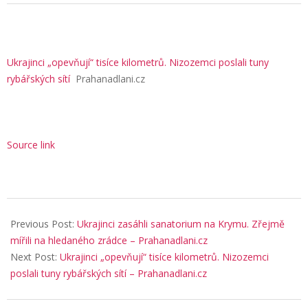
Ukrajinci „opevňují“ tisíce kilometrů. Nizozemci poslali tuny
rybářských sítí
Prahanadlani.cz
Source link
2025-
09-
Previous Post:
Ukrajinci zasáhli sanatorium na Krymu. Zřejmě
26
mířili na hledaného zrádce – Prahanadlani.cz
Next Post:
Ukrajinci „opevňují“ tisíce kilometrů. Nizozemci
poslali tuny rybářských sítí – Prahanadlani.cz