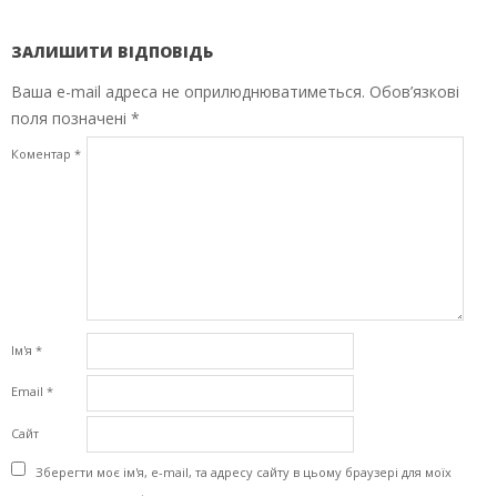
ЗАЛИШИТИ ВІДПОВІДЬ
Ваша e-mail адреса не оприлюднюватиметься.
Обов’язкові
поля позначені
*
Коментар
*
Ім'я
*
Email
*
Сайт
Зберегти моє ім'я, e-mail, та адресу сайту в цьому браузері для моїх