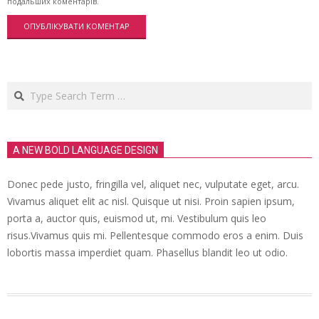
подальших коментарів.
Search
A NEW BOLD LANGUAGE DESIGN
Donec pede justo, fringilla vel, aliquet nec, vulputate eget, arcu.
Vivamus aliquet elit ac nisl. Quisque ut nisi. Proin sapien ipsum,
porta a, auctor quis, euismod ut, mi. Vestibulum quis leo
risus.Vivamus quis mi. Pellentesque commodo eros a enim. Duis
lobortis massa imperdiet quam. Phasellus blandit leo ut odio.