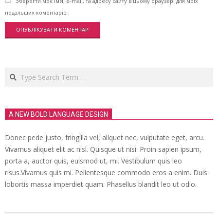
Зберегти моє ім'я, e-mail, та адресу сайту в цьому браузері для моїх
подальших коментарів.
Search
A NEW BOLD LANGUAGE DESIGN
Donec pede justo, fringilla vel, aliquet nec, vulputate eget, arcu.
Vivamus aliquet elit ac nisl. Quisque ut nisi. Proin sapien ipsum,
porta a, auctor quis, euismod ut, mi. Vestibulum quis leo
risus.Vivamus quis mi. Pellentesque commodo eros a enim. Duis
lobortis massa imperdiet quam. Phasellus blandit leo ut odio.