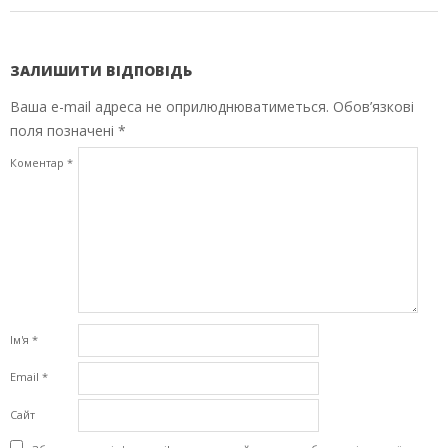
ЗАЛИШИТИ ВІДПОВІДЬ
Ваша e-mail адреса не оприлюднюватиметься.
Обов’язкові
поля позначені
*
Коментар
*
Ім'я
*
Email
*
Сайт