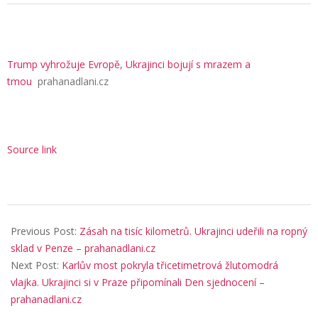
Trump vyhrožuje Evropě, Ukrajinci bojují s mrazem a
tmou
prahanadlani.cz
Source link
2026-
01-
Previous Post:
Zásah na tisíc kilometrů. Ukrajinci udeřili na ropný
23
sklad v Penze – prahanadlani.cz
Next Post:
Karlův most pokryla třicetimetrová žlutomodrá
vlajka. Ukrajinci si v Praze připomínali Den sjednocení –
prahanadlani.cz