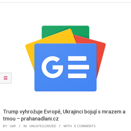
Menu
Trump vyhrožuje Evropě, Ukrajinci bojují s mrazem a
tmou – prahanadlani.cz
BY:
UAP
IN:
UNCATEGORIZED
WITH:
0 COMMENTS