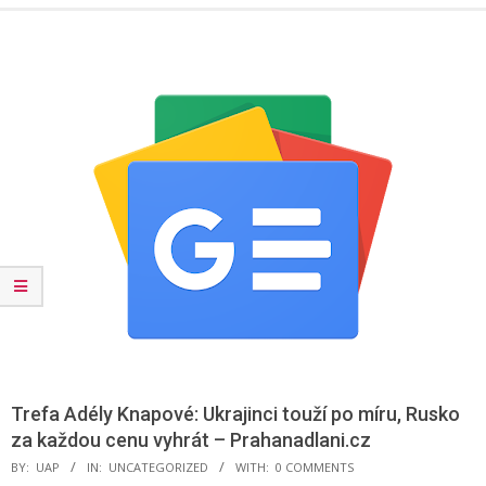
Menu
Trefa Adély Knapové: Ukrajinci touží po míru, Rusko
za každou cenu vyhrát – Prahanadlani.cz
BY:
UAP
IN:
UNCATEGORIZED
WITH:
0 COMMENTS