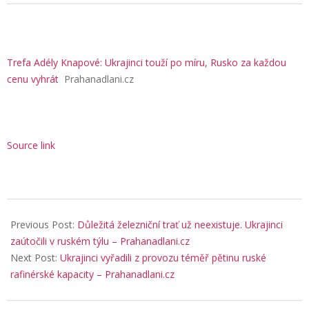
Trefa Adély Knapové: Ukrajinci touží po míru, Rusko za každou
cenu vyhrát
Prahanadlani.cz
Source link
2025-
08-
Previous Post:
Důležitá železniční trať už neexistuje. Ukrajinci
26
zaútočili v ruském týlu – Prahanadlani.cz
Next Post:
Ukrajinci vyřadili z provozu téměř pětinu ruské
rafinérské kapacity – Prahanadlani.cz