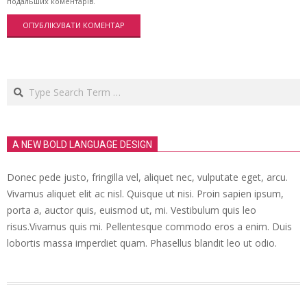
подальших коментарів.
Search
A NEW BOLD LANGUAGE DESIGN
Donec pede justo, fringilla vel, aliquet nec, vulputate eget, arcu.
Vivamus aliquet elit ac nisl. Quisque ut nisi. Proin sapien ipsum,
porta a, auctor quis, euismod ut, mi. Vestibulum quis leo
risus.Vivamus quis mi. Pellentesque commodo eros a enim. Duis
lobortis massa imperdiet quam. Phasellus blandit leo ut odio.