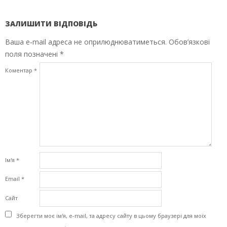
ЗАЛИШИТИ ВІДПОВІДЬ
Ваша e-mail адреса не оприлюднюватиметься.
Обов’язкові
поля позначені
*
Коментар
*
Ім'я
*
Email
*
Сайт
Зберегти моє ім'я, e-mail, та адресу сайту в цьому браузері для моїх