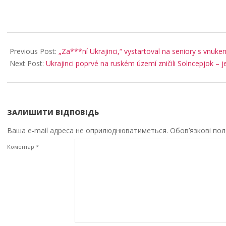
2026-
02-
Previous Post:
„Za***ní Ukrajinci,“ vystartoval na seniory s vnukem
04
Next Post:
Ukrajinci poprvé na ruském území zničili Solncepjok – j
ЗАЛИШИТИ ВІДПОВІДЬ
Ваша e-mail адреса не оприлюднюватиметься.
Обов’язкові по
Коментар
*