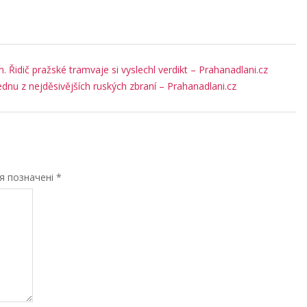
. Řidič pražské tramvaje si vyslechl verdikt – Prahanadlani.cz
ednu z nejděsivějších ruských zbraní – Prahanadlani.cz
ля позначені
*