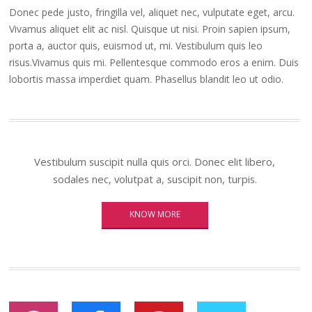
Donec pede justo, fringilla vel, aliquet nec, vulputate eget, arcu.
Vivamus aliquet elit ac nisl. Quisque ut nisi. Proin sapien ipsum,
porta a, auctor quis, euismod ut, mi. Vestibulum quis leo
risus.Vivamus quis mi. Pellentesque commodo eros a enim. Duis
lobortis massa imperdiet quam. Phasellus blandit leo ut odio.
Vestibulum suscipit nulla quis orci. Donec elit libero,
sodales nec, volutpat a, suscipit non, turpis.
KNOW MORE