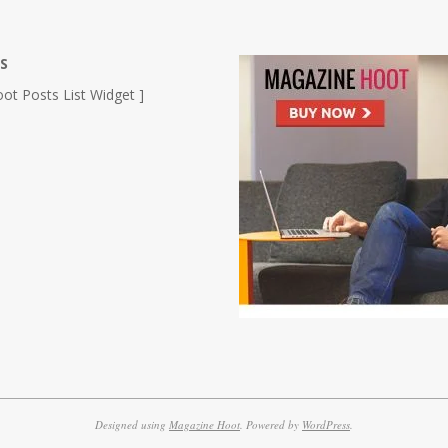
S
ot Posts List Widget ]
Designed using
Magazine Hoot
. Powered by
WordPress
.