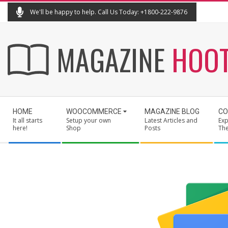
Skip
We'll be happy to help. Call Us Today: +1800-222-9876
to
content
MAGAZINE
HOO
Secondary
HOME
WOOCOMMERCE
MAGAZINE BLOG
CO
Navigation
It all starts
Setup your own
Latest Articles and
Exp
Menu
here!
Shop
Posts
Th