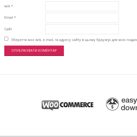
Ім'я
*
Email
*
Сайт
Зберегти моє ім'я, e-mail, та адресу сайту в цьому браузері для моїх пода