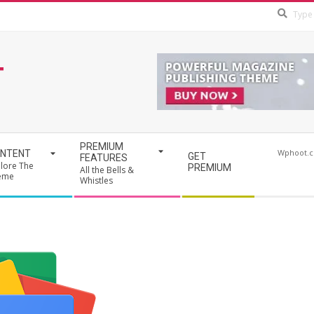
T
PREMIUM
Wphoot.
NTENT
GET
FEATURES
lore The
PREMIUM
All the Bells &
eme
Whistles