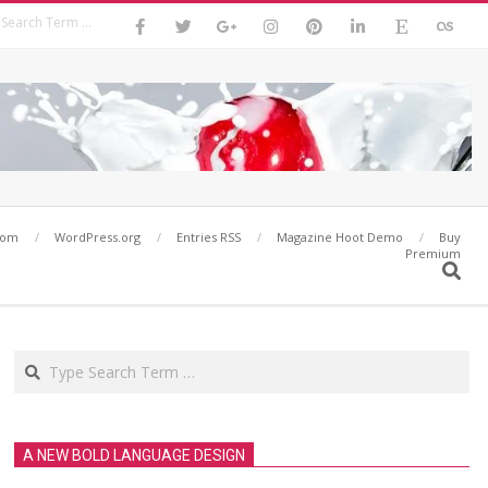
Search
com
WordPress.org
Entries RSS
Magazine Hoot Demo
Buy
Premium
Search
Search
A NEW BOLD LANGUAGE DESIGN