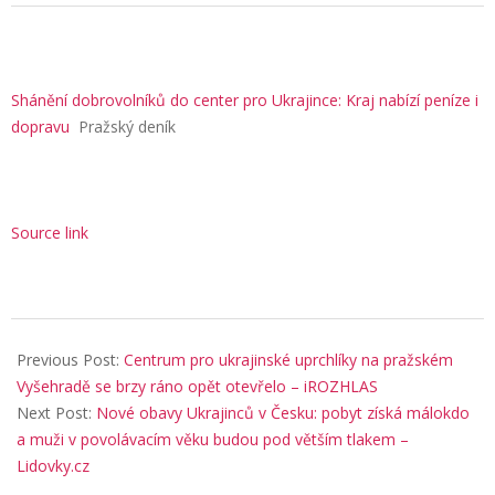
Shánění dobrovolníků do center pro Ukrajince: Kraj nabízí peníze i
dopravu
Pražský deník
Source link
2025-
09-
Previous Post:
Centrum pro ukrajinské uprchlíky na pražském
05
Vyšehradě se brzy ráno opět otevřelo – iROZHLAS
Next Post:
Nové obavy Ukrajinců v Česku: pobyt získá málokdo
a muži v povolávacím věku budou pod větším tlakem –
Lidovky.cz