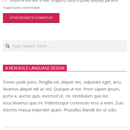
Зберегти моє ім'я, e-mail, та адресу сайту в цьому браузері для моїх
подальших коментарів.
Search
A NEW BOLD LANGUAGE DESIGN
Donec pede justo, fringilla vel, aliquet nec, vulputate eget, arcu.
Vivamus aliquet elit ac nisl. Quisque ut nisi. Proin sapien ipsum,
porta a, auctor quis, euismod ut, mi. Vestibulum quis leo
risus.Vivamus quis mi. Pellentesque commodo eros a enim. Duis
lobortis massa imperdiet quam. Phasellus blandit leo ut odio.