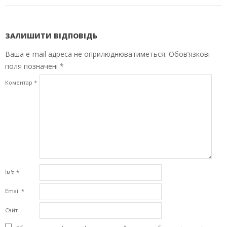
ЗАЛИШИТИ ВІДПОВІДЬ
Ваша e-mail адреса не оприлюднюватиметься.
Обов’язкові
поля позначені
*
Коментар
*
Ім'я
*
Email
*
Сайт