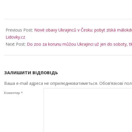
2025-
09-
Previous Post:
Nové obavy Ukrajinců v Česku: pobyt získá málokd
05
Lidovky.cz
Next Post:
Do zoo za korunu můžou Ukrajinci už jen do soboty, t
ЗАЛИШИТИ ВІДПОВІДЬ
Ваша e-mail адреса не оприлюднюватиметься.
Обов’язкові по
Коментар
*