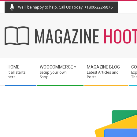
Skip
We'll be happy to help. Call Us Today: +1800-222-9876
to
content
MAGAZINE
HOO
Secondary
HOME
WOOCOMMERCE
MAGAZINE BLOG
CO
Navigation
It all starts
Setup your own
Latest Articles and
Exp
Menu
here!
Shop
Posts
Th