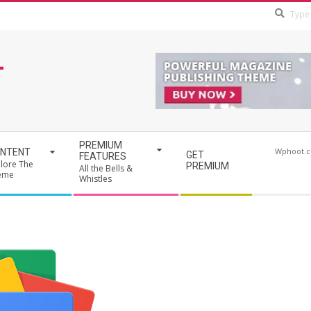
T
PREMIUM
Wphoot.
NTENT
GET
FEATURES
lore The
PREMIUM
All the Bells &
eme
Whistles