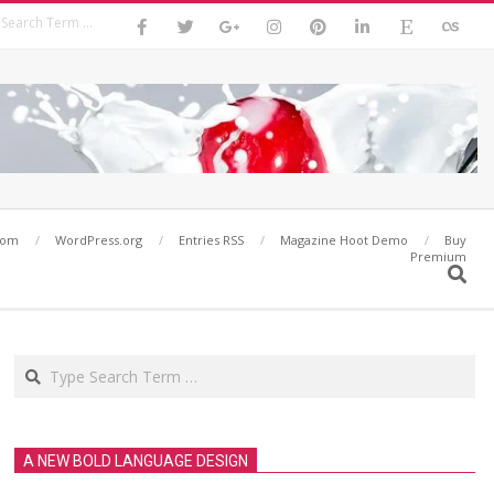
Search
com
WordPress.org
Entries RSS
Magazine Hoot Demo
Buy
Premium
Search
Search
A NEW BOLD LANGUAGE DESIGN