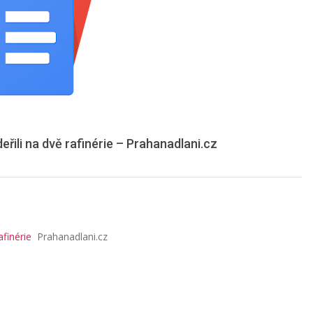
řili na dvě rafinérie – Prahanadlani.cz
afinérie
Prahanadlani.cz