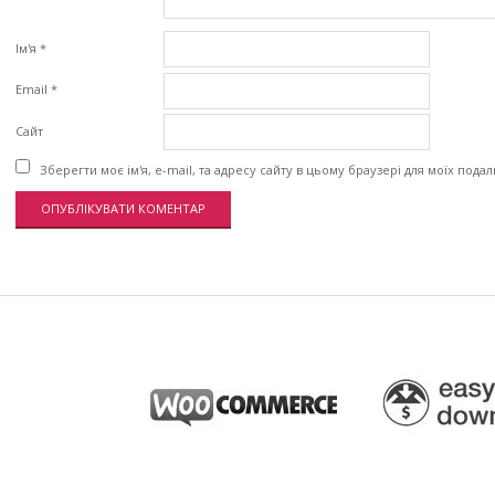
Ім'я
*
Email
*
Сайт
Зберегти моє ім'я, e-mail, та адресу сайту в цьому браузері для моїх пода