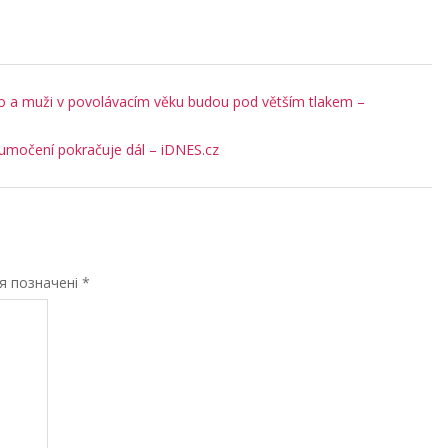
o a muži v povolávacím věku budou pod větším tlakem –
lumočení pokračuje dál – iDNES.cz
ля позначені
*