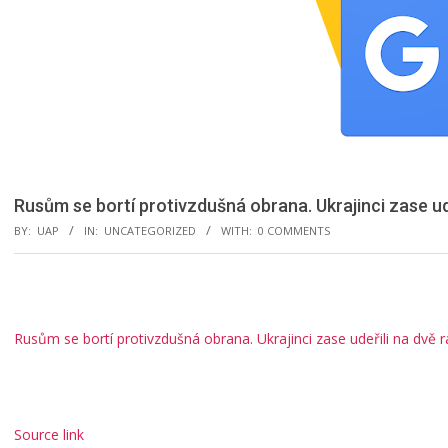
Rusům se bortí protivzdušná obrana. Ukrajinci zase ude
BY:
UAP
IN:
UNCATEGORIZED
WITH:
0 COMMENTS
Rusům se bortí protivzdušná obrana. Ukrajinci zase udeřili na dvě r
Source link