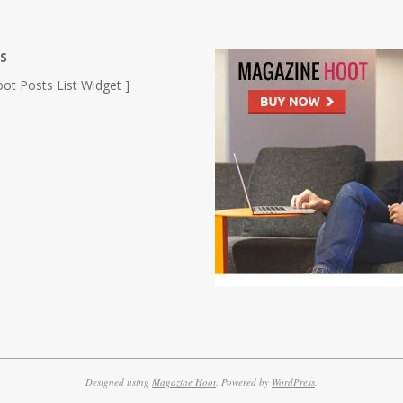
S
ot Posts List Widget ]
Designed using
Magazine Hoot
. Powered by
WordPress
.