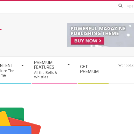
T
PREMIUM
Wphoot.
NTENT
GET
FEATURES
lore The
PREMIUM
All the Bells &
eme
Whistles