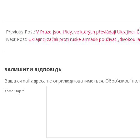
2025-
08-
Previous Post:
V Praze jsou třídy, ve kterých převládají Ukrajinci.
27
Next Post:
Ukrajinci začali proti ruské armádě používat „divokou l
ЗАЛИШИТИ ВІДПОВІДЬ
Ваша e-mail адреса не оприлюднюватиметься.
Обов’язкові по
Коментар
*