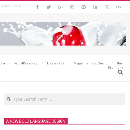
Search
com
WordPress.org
Entries RSS
Magazine Hoot Demo
Buy
Premium
Search
Search
A NEW BOLD LANGUAGE DESIGN