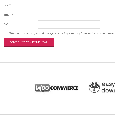
Ім'я
*
Email
*
Сайт
Зберегти моє ім'я, e-mail, та адресу сайту в цьому браузері для моїх пода