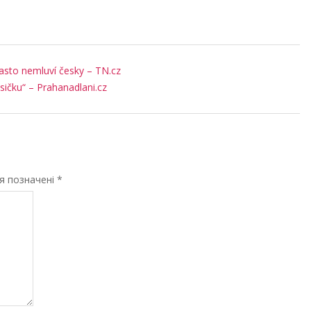
 Často nemluví česky – TN.cz
asičku“ – Prahanadlani.cz
ля позначені
*