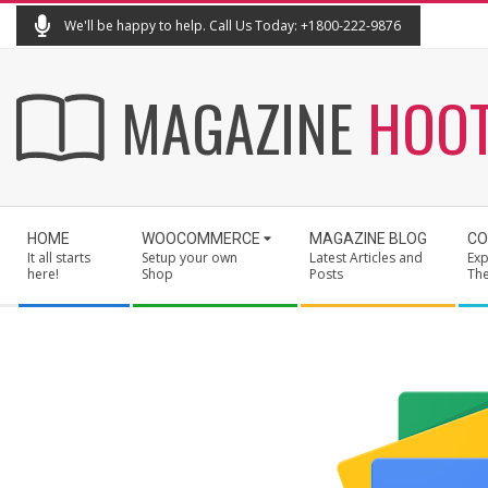
Skip
We'll be happy to help. Call Us Today: +1800-222-9876
to
content
MAGAZINE
HOO
Secondary
HOME
WOOCOMMERCE
MAGAZINE BLOG
CO
Navigation
It all starts
Setup your own
Latest Articles and
Exp
Menu
here!
Shop
Posts
Th