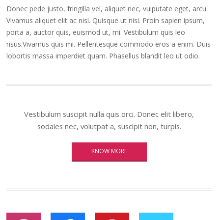
Donec pede justo, fringilla vel, aliquet nec, vulputate eget, arcu.
Vivamus aliquet elit ac nisl. Quisque ut nisi. Proin sapien ipsum,
porta a, auctor quis, euismod ut, mi. Vestibulum quis leo
risus.Vivamus quis mi. Pellentesque commodo eros a enim. Duis
lobortis massa imperdiet quam. Phasellus blandit leo ut odio.
Vestibulum suscipit nulla quis orci. Donec elit libero,
sodales nec, volutpat a, suscipit non, turpis.
KNOW MORE