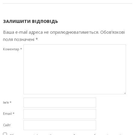
ЗАЛИШИТИ ВІДПОВІДЬ
Ваша e-mail адреса не оприлюднюватиметься.
Обов’язкові
поля позначені
*
Коментар
*
Ім'я
*
Email
*
Сайт