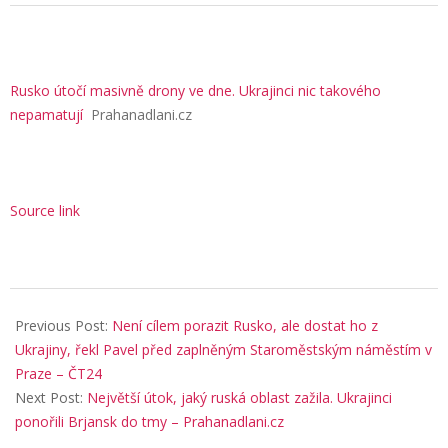
Rusko útočí masivně drony ve dne. Ukrajinci nic takového
nepamatují
Prahanadlani.cz
Source link
2026-
03-
Previous Post:
Není cílem porazit Rusko, ale dostat ho z
24
Ukrajiny, řekl Pavel před zaplněným Staroměstským náměstím v
Praze – ČT24
Next Post:
Největší útok, jaký ruská oblast zažila. Ukrajinci
ponořili Brjansk do tmy – Prahanadlani.cz