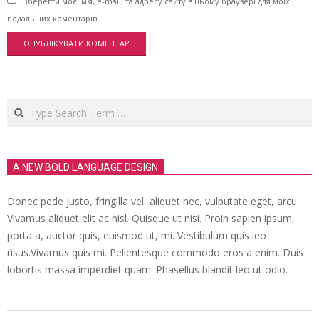
Зберегти моє ім'я, e-mail, та адресу сайту в цьому браузері для моїх
подальших коментарів.
Search
A NEW BOLD LANGUAGE DESIGN
Donec pede justo, fringilla vel, aliquet nec, vulputate eget, arcu.
Vivamus aliquet elit ac nisl. Quisque ut nisi. Proin sapien ipsum,
porta a, auctor quis, euismod ut, mi. Vestibulum quis leo
risus.Vivamus quis mi. Pellentesque commodo eros a enim. Duis
lobortis massa imperdiet quam. Phasellus blandit leo ut odio.