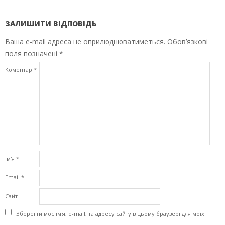
ЗАЛИШИТИ ВІДПОВІДЬ
Ваша e-mail адреса не оприлюднюватиметься.
Обов’язкові
поля позначені
*
Коментар
*
Ім'я
*
Email
*
Сайт
Зберегти моє ім'я, e-mail, та адресу сайту в цьому браузері для моїх