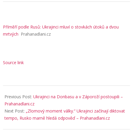
Příměří podle Rusů: Ukrajinci mluví o stovkách útoků a dvou
mrtvých
Prahanadlani.cz
Source link
2026-
05-
Previous Post:
Ukrajinci na Donbasu a v Záporoží postoupili –
11
Prahanadlani.cz
Next Post:
„Zlomový moment války.“ Ukrajinci začínají diktovat
tempo, Rusko marně hledá odpověď – Prahanadlani.cz