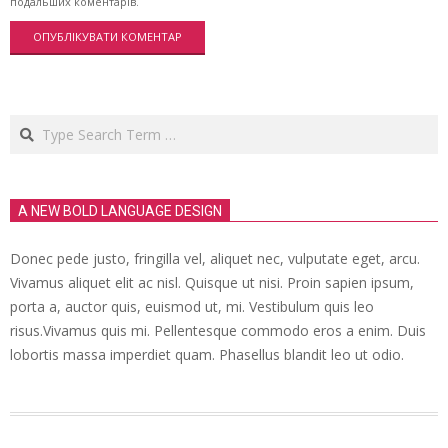
подальших коментарів.
Search
A NEW BOLD LANGUAGE DESIGN
Donec pede justo, fringilla vel, aliquet nec, vulputate eget, arcu.
Vivamus aliquet elit ac nisl. Quisque ut nisi. Proin sapien ipsum,
porta a, auctor quis, euismod ut, mi. Vestibulum quis leo
risus.Vivamus quis mi. Pellentesque commodo eros a enim. Duis
lobortis massa imperdiet quam. Phasellus blandit leo ut odio.