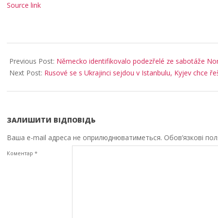
Source link
2025-
08-
Previous Post:
Německo identifikovalo podezřelé ze sabotáže Nord
28
Next Post:
Rusové se s Ukrajinci sejdou v Istanbulu, Kyjev chce ře
ЗАЛИШИТИ ВІДПОВІДЬ
Ваша e-mail адреса не оприлюднюватиметься.
Обов’язкові по
Коментар
*