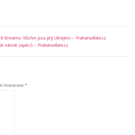
 Streamu. Všichni jsou prý Ukrajinci – Prahanadlani.cz
šit návrat zajatců – Prahanadlani.cz
ля позначені
*