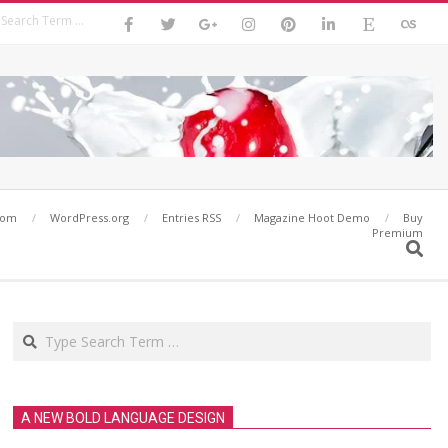
Search
com
WordPress.org
Entries RSS
Magazine Hoot Demo
Buy
Premium
Search
Search
A NEW BOLD LANGUAGE DESIGN