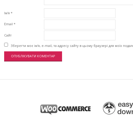
Ім'я
*
Email
*
Сайт
Зберегти моє ім'я, e-mail, та адресу сайту в цьому браузері для моїх пода