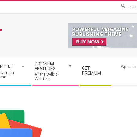
T
PREMIUM
Wphoot.
NTENT
GET
FEATURES
lore The
PREMIUM
All the Bells &
eme
Whistles