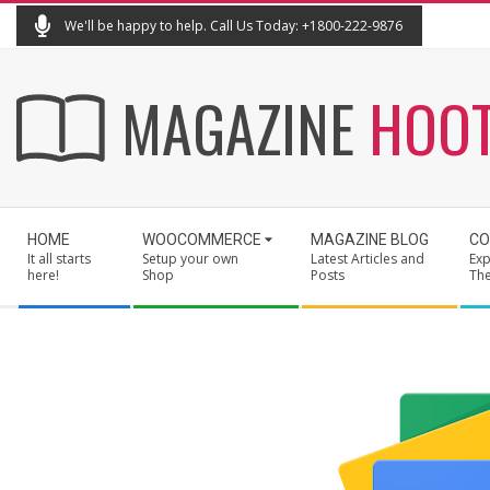
Skip
We'll be happy to help. Call Us Today: +1800-222-9876
to
content
MAGAZINE
HOO
Secondary
HOME
WOOCOMMERCE
MAGAZINE BLOG
CO
Navigation
It all starts
Setup your own
Latest Articles and
Exp
Menu
here!
Shop
Posts
Th