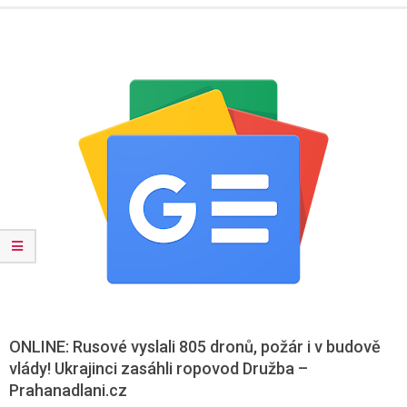
Menu
ONLINE: Rusové vyslali 805 dronů, požár i v budově
vlády! Ukrajinci zasáhli ropovod Družba –
Prahanadlani.cz