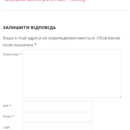
ЗАЛИШИТИ ВІДПОВІДЬ
Ваша e-mail адреса не оприлюднюватиметься.
Обов’язкові
поля позначені
*
Коментар
*
Ім'я
*
Email
*
Сайт