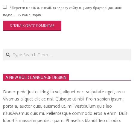
Зберегти моє ім'я, e-mail, та адресу сайту в цьому браузері для моїх
подальших коментарів.
Search
A NEW BOLD LANGUAGE DESIGN
Donec pede justo, fringilla vel, aliquet nec, vulputate eget, arcu.
Vivamus aliquet elit ac nisl. Quisque ut nisi. Proin sapien ipsum,
porta a, auctor quis, euismod ut, mi. Vestibulum quis leo
risus.Vivamus quis mi. Pellentesque commodo eros a enim. Duis
lobortis massa imperdiet quam. Phasellus blandit leo ut odio.