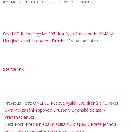
BY:
UAP
IN:
UNCATEGORIZED
WITH:
0 COMMENTS
ONLINE: Rusové vyslali 805 dronů, požár i v budově vlády!
Ukrajinci zasáhli ropovod Družba
Prahanadlani.cz
Source link
2025-
09-
Previous Post:
ONLINE: Rusové vyslali 805 dronů a 13 raket.
07
Ukrajinci zasáhli ropovod Družba v Brjanské oblasti –
Prahanadlani.cz
Next Post:
Policie hledá mladíka z Ukrajiny. V Praze jednou
ranou pěstí uzemnil jiného muže – Novinky