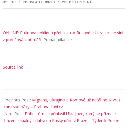
BY:
UAP
IN:
UNCATEGORIZED
WITH:
0 COMMENTS
ONLINE: Putinova poklidná přehlídka. A Rusové a Ukrajinci se viní
z porušování příměří
Prahanadlani.cz
Source link
2026-
05-
Previous Post:
Migranti, Ukrajinci a Romové už netáhnou? Vraž
09
tam sudeťáky – Prahanadlani.cz
Next Post:
Policistům se přihlásil Ukrajinec, který se přiznal k
házení zápalných lahví na Ruský dům v Praze – Týdeník Policie