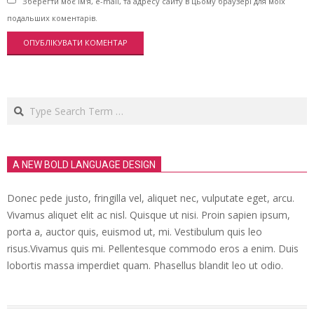
Зберегти моє ім'я, e-mail, та адресу сайту в цьому браузері для моїх
подальших коментарів.
Search
A NEW BOLD LANGUAGE DESIGN
Donec pede justo, fringilla vel, aliquet nec, vulputate eget, arcu.
Vivamus aliquet elit ac nisl. Quisque ut nisi. Proin sapien ipsum,
porta a, auctor quis, euismod ut, mi. Vestibulum quis leo
risus.Vivamus quis mi. Pellentesque commodo eros a enim. Duis
lobortis massa imperdiet quam. Phasellus blandit leo ut odio.