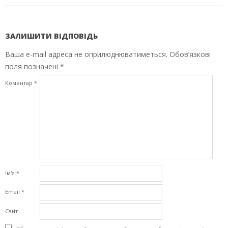
ЗАЛИШИТИ ВІДПОВІДЬ
Ваша e-mail адреса не оприлюднюватиметься.
Обов’язкові
поля позначені
*
Коментар
*
Ім'я
*
Email
*
Сайт