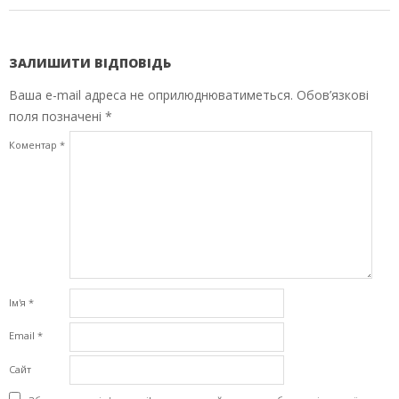
ЗАЛИШИТИ ВІДПОВІДЬ
Ваша e-mail адреса не оприлюднюватиметься.
Обов’язкові
поля позначені
*
Коментар
*
Ім'я
*
Email
*
Сайт