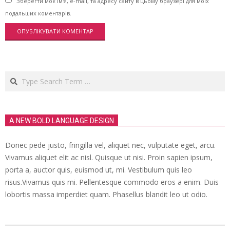
Зберегти моє ім'я, e-mail, та адресу сайту в цьому браузері для моїх
подальших коментарів.
Search
A NEW BOLD LANGUAGE DESIGN
Donec pede justo, fringilla vel, aliquet nec, vulputate eget, arcu.
Vivamus aliquet elit ac nisl. Quisque ut nisi. Proin sapien ipsum,
porta a, auctor quis, euismod ut, mi. Vestibulum quis leo
risus.Vivamus quis mi. Pellentesque commodo eros a enim. Duis
lobortis massa imperdiet quam. Phasellus blandit leo ut odio.