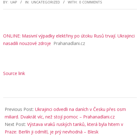
BY:
UAP
IN:
UNCATEGORIZED
WITH:
0 COMMENTS
ONLINE: Masivní výpadky elektřiny po útoku Rusů trvají. Ukrajinci
nasadili nouzové zdroje
Prahanadlani.cz
Source link
2025-
11-
Previous Post:
Ukrajinci odvedli na daních v Česku přes osm
09
miliard. Dvakrát víc, než stojí pomoc – Prahanadlani.cz
Next Post:
Výstava vraků ruských tanků, která byla hitem v
Praze: Berlín ji odmítl, je prý nevhodná – Blesk