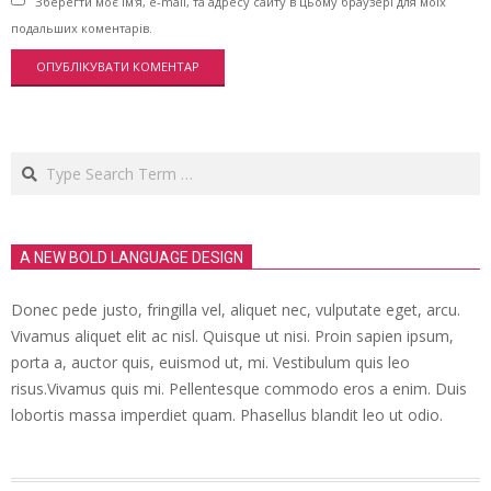
Зберегти моє ім'я, e-mail, та адресу сайту в цьому браузері для моїх
подальших коментарів.
Search
A NEW BOLD LANGUAGE DESIGN
Donec pede justo, fringilla vel, aliquet nec, vulputate eget, arcu.
Vivamus aliquet elit ac nisl. Quisque ut nisi. Proin sapien ipsum,
porta a, auctor quis, euismod ut, mi. Vestibulum quis leo
risus.Vivamus quis mi. Pellentesque commodo eros a enim. Duis
lobortis massa imperdiet quam. Phasellus blandit leo ut odio.