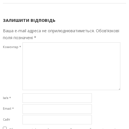
ЗАЛИШИТИ ВІДПОВІДЬ
Ваша e-mail адреса не оприлюднюватиметься.
Обов’язкові
поля позначені
*
Коментар
*
Ім'я
*
Email
*
Сайт