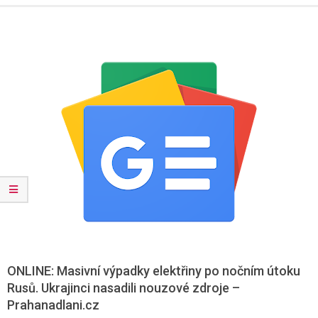
Menu
ONLINE: Masivní výpadky elektřiny po nočním útoku
Rusů. Ukrajinci nasadili nouzové zdroje –
Prahanadlani.cz