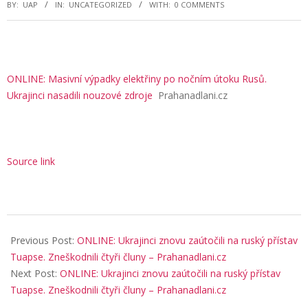
BY:
UAP
IN:
UNCATEGORIZED
WITH:
0 COMMENTS
ONLINE: Masivní výpadky elektřiny po nočním útoku Rusů.
Ukrajinci nasadili nouzové zdroje
Prahanadlani.cz
Source link
2025-
11-
Previous Post:
ONLINE: Ukrajinci znovu zaútočili na ruský přístav
10
Tuapse. Zneškodnili čtyři čluny – Prahanadlani.cz
Next Post:
ONLINE: Ukrajinci znovu zaútočili na ruský přístav
Tuapse. Zneškodnili čtyři čluny – Prahanadlani.cz