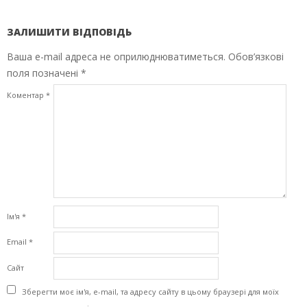
ЗАЛИШИТИ ВІДПОВІДЬ
Ваша e-mail адреса не оприлюднюватиметься.
Обов’язкові
поля позначені
*
Коментар
*
Ім'я
*
Email
*
Сайт
Зберегти моє ім'я, e-mail, та адресу сайту в цьому браузері для моїх