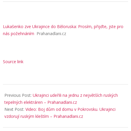
Lukašenko zve Ukrajince do Běloruska: Prosím, přijďte, jste pro
nás požehnáním
Prahanadlani.cz
Source link
2025-
11-
Previous Post:
Ukrajinci udeřili na jednu z největších ruských
06
tepelných elektráren – Prahanadlani.cz
Next Post:
Video: Boj dům od domu v Pokrovsku. Ukrajinci
vzdorují ruským kleštím – Prahanadlani.cz