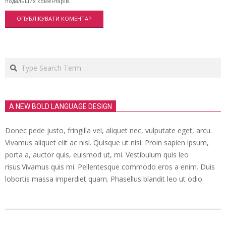
подальших коментарів.
Search
A NEW BOLD LANGUAGE DESIGN
Donec pede justo, fringilla vel, aliquet nec, vulputate eget, arcu.
Vivamus aliquet elit ac nisl. Quisque ut nisi. Proin sapien ipsum,
porta a, auctor quis, euismod ut, mi. Vestibulum quis leo
risus.Vivamus quis mi. Pellentesque commodo eros a enim. Duis
lobortis massa imperdiet quam. Phasellus blandit leo ut odio.