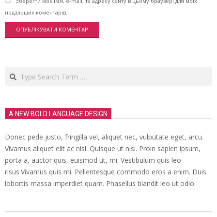
Зберегти моє ім'я, e-mail, та адресу сайту в цьому браузері для моїх
подальших коментарів.
Search
A NEW BOLD LANGUAGE DESIGN
Donec pede justo, fringilla vel, aliquet nec, vulputate eget, arcu.
Vivamus aliquet elit ac nisl. Quisque ut nisi. Proin sapien ipsum,
porta a, auctor quis, euismod ut, mi. Vestibulum quis leo
risus.Vivamus quis mi. Pellentesque commodo eros a enim. Duis
lobortis massa imperdiet quam. Phasellus blandit leo ut odio.