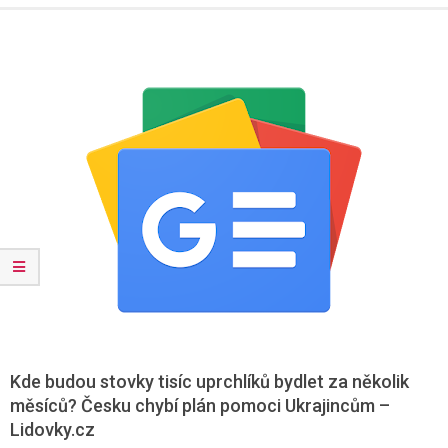
Menu
Kde budou stovky tisíc uprchlíků bydlet za několik
měsíců? Česku chybí plán pomoci Ukrajincům –
Lidovky.cz