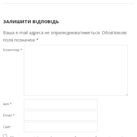
ЗАЛИШИТИ ВІДПОВІДЬ
Ваша e-mail адреса не оприлюднюватиметься.
Обов’язкові
поля позначені
*
Коментар
*
Ім'я
*
Email
*
Сайт