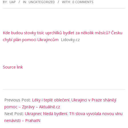
BY:
UAP
IN:
UNCATEGORIZED
WITH:
0 COMMENTS
Kde budou stovky tisíc uprchlíků bydlet za několik měsíců? Česku
chybí plán pomoci Ukrajincům
Lidovky.cz
Source link
2025-
12-
Previous Post:
Léky i teplé oblečení. Ukrajinci v Praze shánějí
19
pomoc – Zprávy – Aktuálně.cz
Next Post:
Ukrajinec hledá bydlení. Tři slova vyvolala novou vlnu
nenávisti – PrahaIN