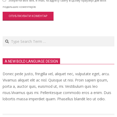
Зберегти моє ім'я, e-mail, та адресу сайту в цьому браузері для моїх
подальших коментарів.
Search
A NEW BOLD LANGUAGE DESIGN
Donec pede justo, fringilla vel, aliquet nec, vulputate eget, arcu.
Vivamus aliquet elit ac nisl. Quisque ut nisi. Proin sapien ipsum,
porta a, auctor quis, euismod ut, mi. Vestibulum quis leo
risus.Vivamus quis mi. Pellentesque commodo eros a enim. Duis
lobortis massa imperdiet quam. Phasellus blandit leo ut odio.