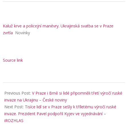
Kaluž krve a policejní manévry. Ukrajinská svatba se v Praze
zvrtla
Novinky
Source link
2025-
08-
Previous Post:
V Praze i Brně si lidé připomněli třetí výročí ruské
31
invaze na Ukrajinu – České noviny
Next Post:
Tisíce lidí se v Praze sešly k tříletému výročí ruské
invaze. Prezident Pavel podpořil Kyjev ve vyjednávání –
iROZHLAS