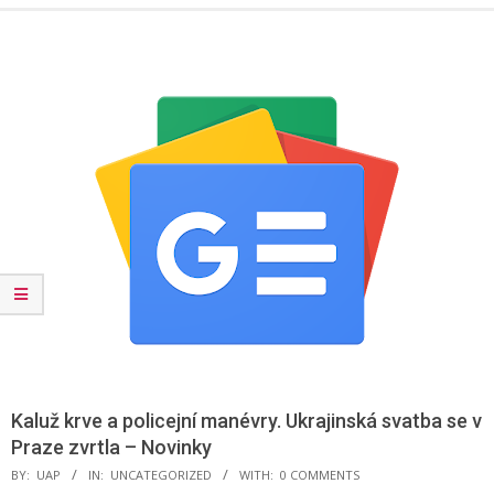
Menu
Kaluž krve a policejní manévry. Ukrajinská svatba se v
Praze zvrtla – Novinky
BY:
UAP
IN:
UNCATEGORIZED
WITH:
0 COMMENTS