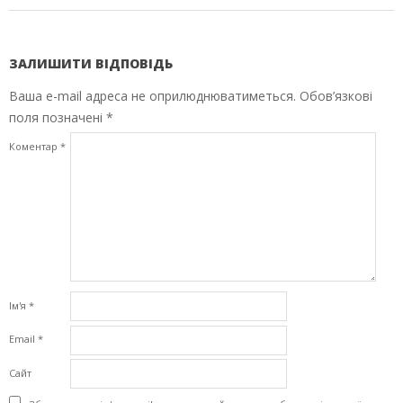
ЗАЛИШИТИ ВІДПОВІДЬ
Ваша e-mail адреса не оприлюднюватиметься.
Обов’язкові
поля позначені
*
Коментар
*
Ім'я
*
Email
*
Сайт