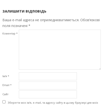
ЗАЛИШИТИ ВІДПОВІДЬ
Ваша e-mail адреса не оприлюднюватиметься.
Обов’язкові
поля позначені
*
Коментар
*
Ім'я
*
Email
*
Сайт
Зберегти моє ім'я, e-mail, та адресу сайту в цьому браузері для моїх