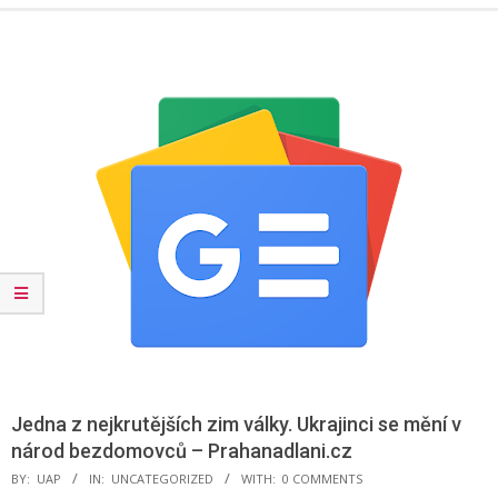
Menu
Jedna z nejkrutějších zim války. Ukrajinci se mění v
národ bezdomovců – Prahanadlani.cz
BY:
UAP
IN:
UNCATEGORIZED
WITH:
0 COMMENTS