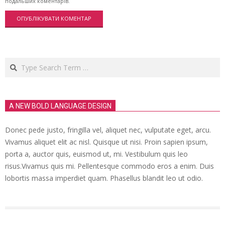
подальших коментарів.
Search
A NEW BOLD LANGUAGE DESIGN
Donec pede justo, fringilla vel, aliquet nec, vulputate eget, arcu.
Vivamus aliquet elit ac nisl. Quisque ut nisi. Proin sapien ipsum,
porta a, auctor quis, euismod ut, mi. Vestibulum quis leo
risus.Vivamus quis mi. Pellentesque commodo eros a enim. Duis
lobortis massa imperdiet quam. Phasellus blandit leo ut odio.