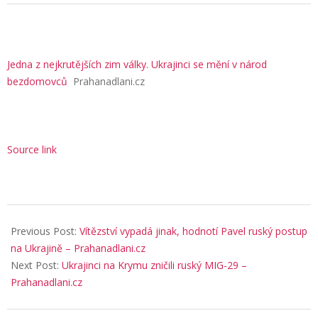
Jedna z nejkrutějších zim války. Ukrajinci se mění v národ
bezdomovců
Prahanadlani.cz
Source link
2026-
01-
Previous Post:
Vítězství vypadá jinak, hodnotí Pavel ruský postup
15
na Ukrajině – Prahanadlani.cz
Next Post:
Ukrajinci na Krymu zničili ruský MIG-29 –
Prahanadlani.cz