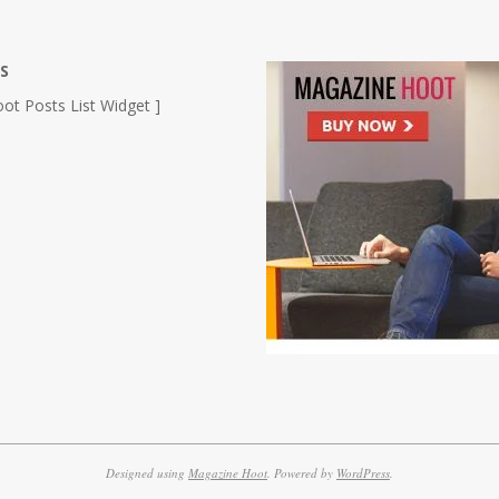
S
ot Posts List Widget ]
Designed using
Magazine Hoot
. Powered by
WordPress
.