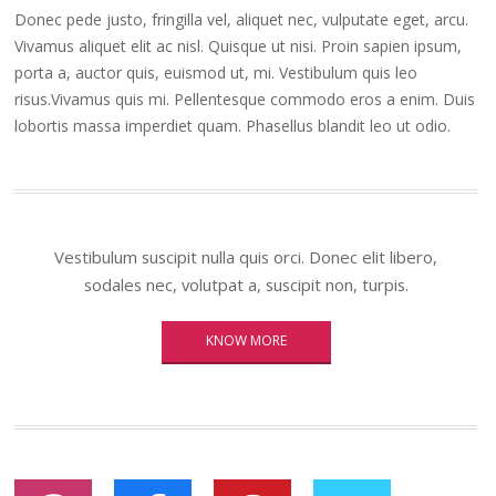
Donec pede justo, fringilla vel, aliquet nec, vulputate eget, arcu.
Vivamus aliquet elit ac nisl. Quisque ut nisi. Proin sapien ipsum,
porta a, auctor quis, euismod ut, mi. Vestibulum quis leo
risus.Vivamus quis mi. Pellentesque commodo eros a enim. Duis
lobortis massa imperdiet quam. Phasellus blandit leo ut odio.
Vestibulum suscipit nulla quis orci. Donec elit libero,
sodales nec, volutpat a, suscipit non, turpis.
KNOW MORE