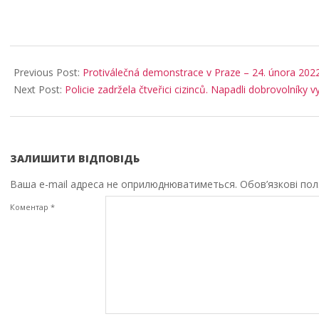
2025-
12-
Previous Post:
Protiválečná demonstrace v Praze – 24. února 2022
19
Next Post:
Policie zadržela čtveřici cizinců. Napadli dobrovolníky v
ЗАЛИШИТИ ВІДПОВІДЬ
Ваша e-mail адреса не оприлюднюватиметься.
Обов’язкові по
Коментар
*