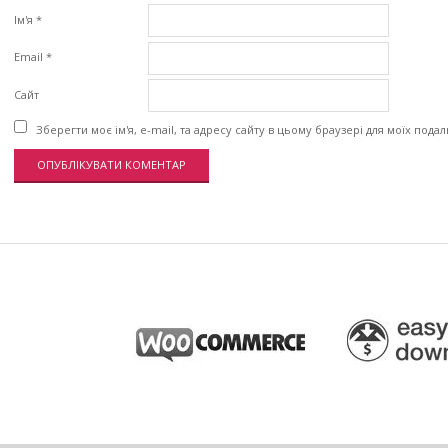
Ім'я
*
Email
*
Сайт
Зберегти моє ім'я, e-mail, та адресу сайту в цьому браузері для моїх пода