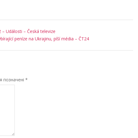
 – Události – Česká televize
ybírající peníze na Ukrajinu, píší média – ČT24
ля позначені
*