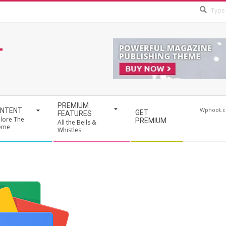
T
PREMIUM
Wphoot.
NTENT
GET
FEATURES
lore The
PREMIUM
All the Bells &
eme
Whistles