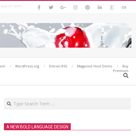
Search
com
WordPress.org
Entries RSS
Magazine Hoot Demo
Buy
Premium
Search
Search
A NEW BOLD LANGUAGE DESIGN