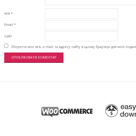
Ім'я
*
Email
*
Сайт
Зберегти моє ім'я, e-mail, та адресу сайту в цьому браузері для моїх пода