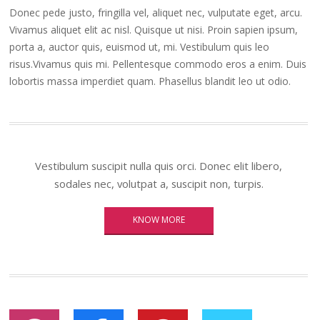
Donec pede justo, fringilla vel, aliquet nec, vulputate eget, arcu.
Vivamus aliquet elit ac nisl. Quisque ut nisi. Proin sapien ipsum,
porta a, auctor quis, euismod ut, mi. Vestibulum quis leo
risus.Vivamus quis mi. Pellentesque commodo eros a enim. Duis
lobortis massa imperdiet quam. Phasellus blandit leo ut odio.
Vestibulum suscipit nulla quis orci. Donec elit libero,
sodales nec, volutpat a, suscipit non, turpis.
KNOW MORE