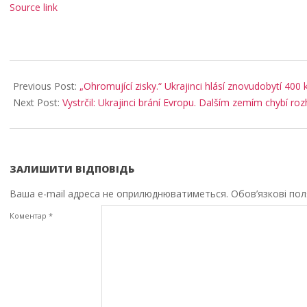
Source link
2026-
02-
Previous Post:
„Ohromující zisky.“ Ukrajinci hlásí znovudobytí 400
23
Next Post:
Vystrčil: Ukrajinci brání Evropu. Dalším zemím chybí ro
ЗАЛИШИТИ ВІДПОВІДЬ
Ваша e-mail адреса не оприлюднюватиметься.
Обов’язкові по
Коментар
*