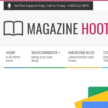
Skip
We'll be happy to help. Call Us Today: +1800-222-9876
to
content
MAGAZINE
HOO
Secondary
HOME
WOOCOMMERCE
MAGAZINE BLOG
CO
Navigation
It all starts
Setup your own
Latest Articles and
Exp
Menu
here!
Shop
Posts
Th