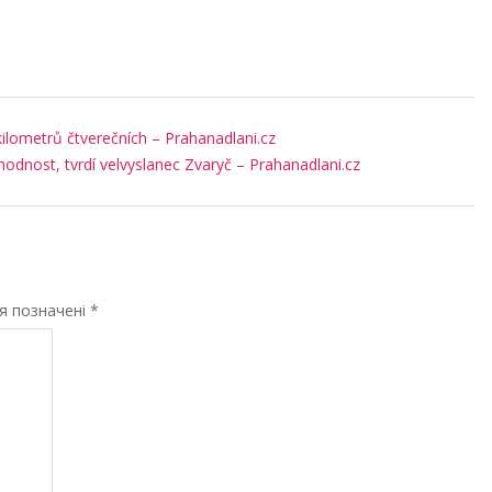
 kilometrů čtverečních – Prahanadlani.cz
zhodnost, tvrdí velvyslanec Zvaryč – Prahanadlani.cz
ля позначені
*