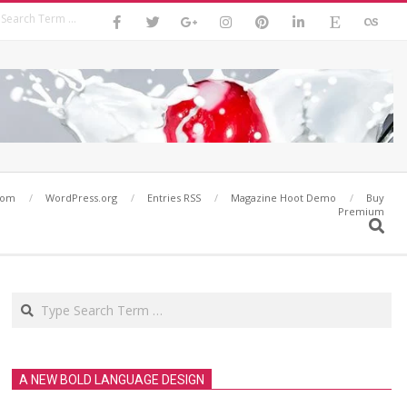
Search
com
WordPress.org
Entries RSS
Magazine Hoot Demo
Buy
Premium
Search
Search
A NEW BOLD LANGUAGE DESIGN