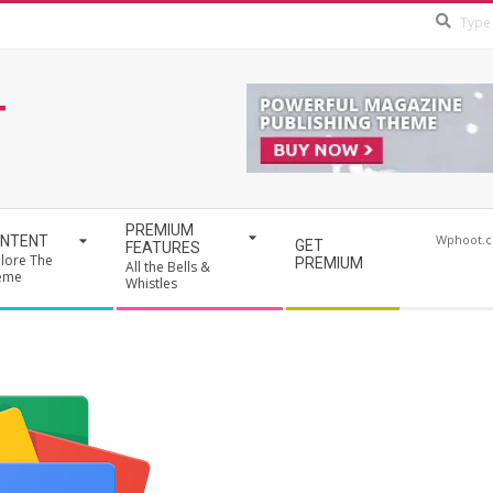
T
PREMIUM
Wphoot.
NTENT
GET
FEATURES
lore The
PREMIUM
All the Bells &
eme
Whistles