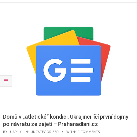
Menu
Domů v „atletické“ kondici. Ukrajinci líčí první dojmy
po návratu ze zajetí – Prahanadlani.cz
BY:
UAP
IN:
UNCATEGORIZED
WITH:
0 COMMENTS