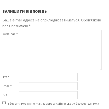
ЗАЛИШИТИ ВІДПОВІДЬ
Ваша e-mail адреса не оприлюднюватиметься.
Обов’язкові
поля позначені
*
Коментар
*
Ім'я
*
Email
*
Сайт
Зберегти моє ім'я, e-mail, та адресу сайту в цьому браузері для моїх