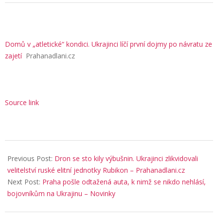
Domů v „atletické“ kondici. Ukrajinci líčí první dojmy po návratu ze
zajetí
Prahanadlani.cz
Source link
2025-
11-
Previous Post:
Dron se sto kily výbušnin. Ukrajinci zlikvidovali
05
velitelství ruské elitní jednotky Rubikon – Prahanadlani.cz
Next Post:
Praha pošle odtažená auta, k nimž se nikdo nehlásí,
bojovníkům na Ukrajinu – Novinky