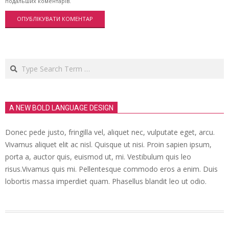
подальших коментарів.
Search
A NEW BOLD LANGUAGE DESIGN
Donec pede justo, fringilla vel, aliquet nec, vulputate eget, arcu.
Vivamus aliquet elit ac nisl. Quisque ut nisi. Proin sapien ipsum,
porta a, auctor quis, euismod ut, mi. Vestibulum quis leo
risus.Vivamus quis mi. Pellentesque commodo eros a enim. Duis
lobortis massa imperdiet quam. Phasellus blandit leo ut odio.