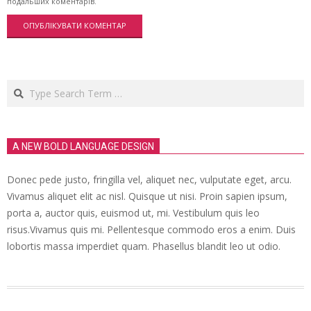
подальших коментарів.
Search
A NEW BOLD LANGUAGE DESIGN
Donec pede justo, fringilla vel, aliquet nec, vulputate eget, arcu.
Vivamus aliquet elit ac nisl. Quisque ut nisi. Proin sapien ipsum,
porta a, auctor quis, euismod ut, mi. Vestibulum quis leo
risus.Vivamus quis mi. Pellentesque commodo eros a enim. Duis
lobortis massa imperdiet quam. Phasellus blandit leo ut odio.