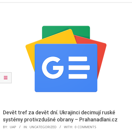
Menu
Devět tref za devět dní. Ukrajinci decimují ruské
systémy protivzdušné obrany – Prahanadlani.cz
BY:
UAP
IN:
UNCATEGORIZED
WITH:
0 COMMENTS