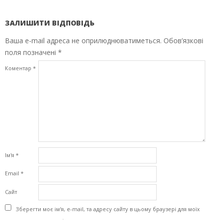
ЗАЛИШИТИ ВІДПОВІДЬ
Ваша e-mail адреса не оприлюднюватиметься.
Обов’язкові
поля позначені
*
Коментар
*
Ім'я
*
Email
*
Сайт
Зберегти моє ім'я, e-mail, та адресу сайту в цьому браузері для моїх