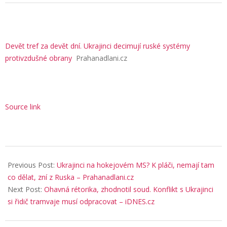
Devět tref za devět dní. Ukrajinci decimují ruské systémy
protivzdušné obrany
Prahanadlani.cz
Source link
2026-
05-
Previous Post:
Ukrajinci na hokejovém MS? K pláči, nemají tam
11
co dělat, zní z Ruska – Prahanadlani.cz
Next Post:
Ohavná rétorika, zhodnotil soud. Konflikt s Ukrajinci
si řidič tramvaje musí odpracovat – iDNES.cz