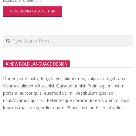
подальших коментарів.
Search
A NEW BOLD LANGUAGE DESIGN
Donec pede justo, fringilla vel, aliquet nec, vulputate eget, arcu.
Vivamus aliquet elit ac nisl. Quisque ut nisi. Proin sapien ipsum,
porta a, auctor quis, euismod ut, mi. Vestibulum quis leo
risus.Vivamus quis mi. Pellentesque commodo eros a enim. Duis
lobortis massa imperdiet quam. Phasellus blandit leo ut odio.