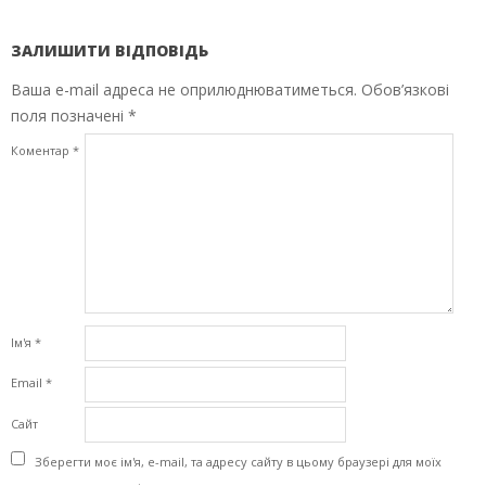
ЗАЛИШИТИ ВІДПОВІДЬ
Ваша e-mail адреса не оприлюднюватиметься.
Обов’язкові
поля позначені
*
Коментар
*
Ім'я
*
Email
*
Сайт
Зберегти моє ім'я, e-mail, та адресу сайту в цьому браузері для моїх