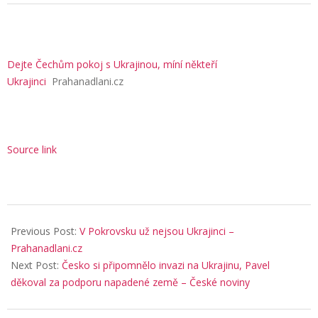
Dejte Čechům pokoj s Ukrajinou, míní někteří
Ukrajinci
Prahanadlani.cz
Source link
2026-
03-
Previous Post:
V Pokrovsku už nejsou Ukrajinci –
01
Prahanadlani.cz
Next Post:
Česko si připomnělo invazi na Ukrajinu, Pavel
děkoval za podporu napadené země – České noviny