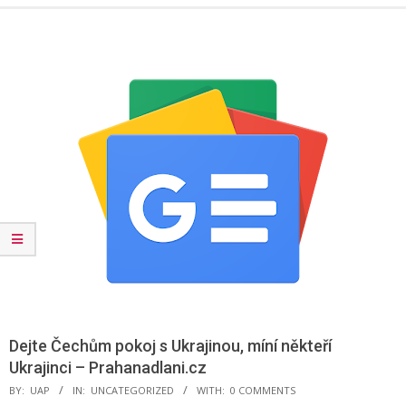
Menu
Dejte Čechům pokoj s Ukrajinou, míní někteří
Ukrajinci – Prahanadlani.cz
BY:
UAP
IN:
UNCATEGORIZED
WITH:
0 COMMENTS