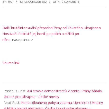
BY:
UAP
IN:
UNCATEGORIZED
WITH:
0 COMMENTS
Další brutální sexuální přepadení ženy od 16-letého Ukrajince v
Hostivaři. Policisté jej honili po polích a stříleli po
něm.
nasepraha.cz
Source link
2025-
12-
Previous Post:
Asi stovka demonstrantů v centru Prahy žádala
25
zbraně pro Ukrajinu – České noviny
Next Post:
Konec dlouhého pobytu zdarma. Uprchlíci z Ukrajiny
si těžko hledají ubytování, Česko čekají velké přesuny –