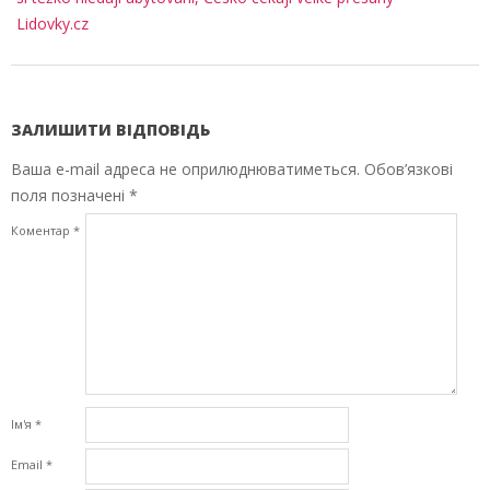
Lidovky.cz
ЗАЛИШИТИ ВІДПОВІДЬ
Ваша e-mail адреса не оприлюднюватиметься.
Обов’язкові
поля позначені
*
Коментар
*
Ім'я
*
Email
*