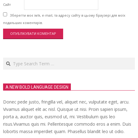
Сайт
Зберегти моє ім'я, e-mail, та адресу сайту в цьому браузері для моїх
подальших коментарів.
Search
A NEW BOLD LANGUAGE DESIGN
Donec pede justo, fringilla vel, aliquet nec, vulputate eget, arcu.
Vivamus aliquet elit ac nisl. Quisque ut nisi. Proin sapien ipsum,
porta a, auctor quis, euismod ut, mi. Vestibulum quis leo
risus.Vivamus quis mi. Pellentesque commodo eros a enim. Duis
lobortis massa imperdiet quam. Phasellus blandit leo ut odio.