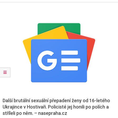
Menu
Další brutální sexuální přepadení ženy od 16-letého
Ukrajince v Hostivaři. Policisté jej honili po polích a
stříleli po něm. – nasepraha.cz