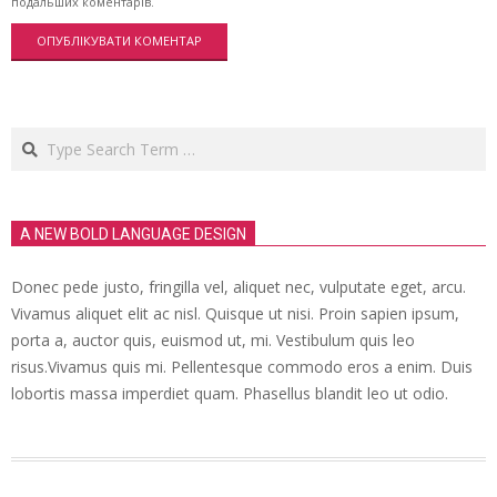
подальших коментарів.
Search
A NEW BOLD LANGUAGE DESIGN
Donec pede justo, fringilla vel, aliquet nec, vulputate eget, arcu.
Vivamus aliquet elit ac nisl. Quisque ut nisi. Proin sapien ipsum,
porta a, auctor quis, euismod ut, mi. Vestibulum quis leo
risus.Vivamus quis mi. Pellentesque commodo eros a enim. Duis
lobortis massa imperdiet quam. Phasellus blandit leo ut odio.