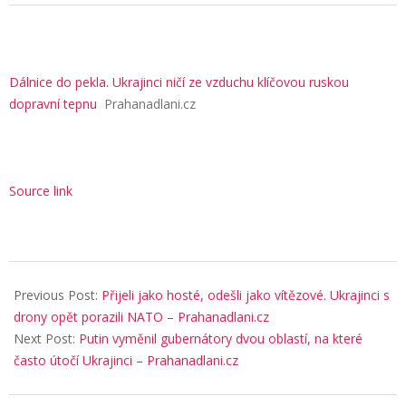
Dálnice do pekla. Ukrajinci ničí ze vzduchu klíčovou ruskou
dopravní tepnu
Prahanadlani.cz
Source link
2026-
05-
Previous Post:
Přijeli jako hosté, odešli jako vítězové. Ukrajinci s
13
drony opět porazili NATO – Prahanadlani.cz
Next Post:
Putin vyměnil gubernátory dvou oblastí, na které
často útočí Ukrajinci – Prahanadlani.cz