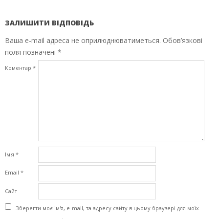
ЗАЛИШИТИ ВІДПОВІДЬ
Ваша e-mail адреса не оприлюднюватиметься.
Обов’язкові
поля позначені
*
Коментар
*
Ім'я
*
Email
*
Сайт
Зберегти моє ім'я, e-mail, та адресу сайту в цьому браузері для моїх