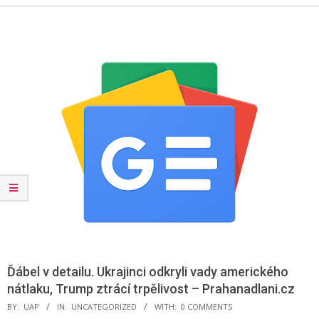
Menu
Ďábel v detailu. Ukrajinci odkryli vady amerického
nátlaku, Trump ztrácí trpělivost – Prahanadlani.cz
BY:
UAP
IN:
UNCATEGORIZED
WITH:
0 COMMENTS