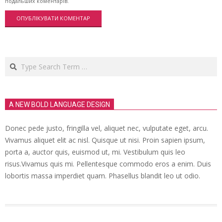
подальших коментарів.
Search
A NEW BOLD LANGUAGE DESIGN
Donec pede justo, fringilla vel, aliquet nec, vulputate eget, arcu.
Vivamus aliquet elit ac nisl. Quisque ut nisi. Proin sapien ipsum,
porta a, auctor quis, euismod ut, mi. Vestibulum quis leo
risus.Vivamus quis mi. Pellentesque commodo eros a enim. Duis
lobortis massa imperdiet quam. Phasellus blandit leo ut odio.