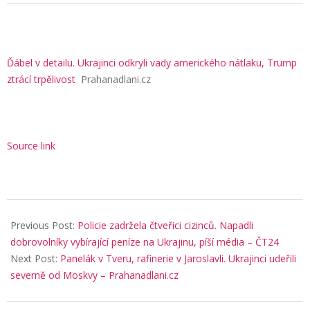
Ďábel v detailu. Ukrajinci odkryli vady amerického nátlaku, Trump
ztrácí trpělivost
Prahanadlani.cz
Source link
2025-
12-
Previous Post:
Policie zadržela čtveřici cizinců. Napadli
19
dobrovolníky vybírající peníze na Ukrajinu, píší média – ČT24
Next Post:
Panelák v Tveru, rafinerie v Jaroslavli. Ukrajinci udeřili
severně od Moskvy – Prahanadlani.cz