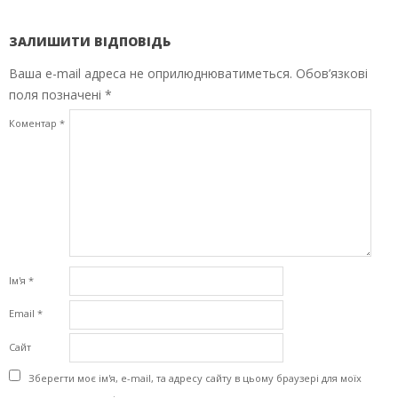
ЗАЛИШИТИ ВІДПОВІДЬ
Ваша e-mail адреса не оприлюднюватиметься.
Обов’язкові
поля позначені
*
Коментар
*
Ім'я
*
Email
*
Сайт
Зберегти моє ім'я, e-mail, та адресу сайту в цьому браузері для моїх