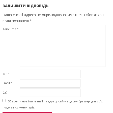
ЗАЛИШИТИ ВІДПОВІДЬ
Ваша e-mail адреса не оприлюднюватиметься.
Обов’язкові
поля позначені
*
Коментар
*
Ім'я
*
Email
*
Сайт
Зберегти моє ім'я, e-mail, та адресу сайту в цьому браузері для моїх
подальших коментарів.