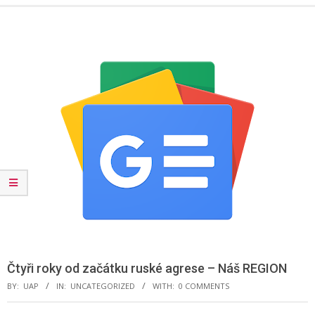
Menu
Čtyři roky od začátku ruské agrese – Náš REGION
BY:
UAP
IN:
UNCATEGORIZED
WITH:
0 COMMENTS