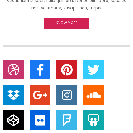
Vestibulum suscipit nulla quis orci. Donec elit libero, sodales
nec, volutpat a, suscipit non, turpis.
KNOW MORE