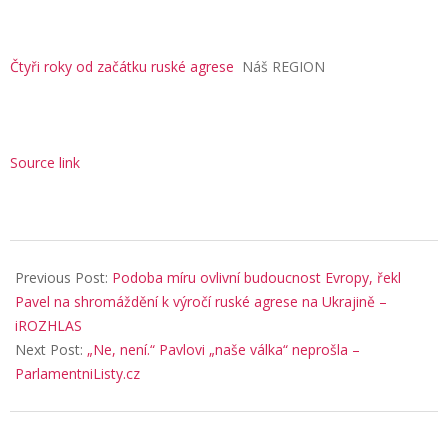
Čtyři roky od začátku ruské agrese
Náš REGION
Source link
2026-
02-
Previous Post:
Podoba míru ovlivní budoucnost Evropy, řekl
22
Pavel na shromáždění k výročí ruské agrese na Ukrajině –
iROZHLAS
Next Post:
„Ne, není.“ Pavlovi „naše válka“ neprošla –
ParlamentniListy.cz