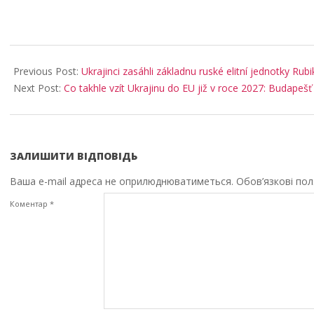
2026-
03-
Previous Post:
Ukrajinci zasáhli základnu ruské elitní jednotky Rub
19
Next Post:
Co takhle vzít Ukrajinu do EU již v roce 2027: Budapeš
ЗАЛИШИТИ ВІДПОВІДЬ
Ваша e-mail адреса не оприлюднюватиметься.
Обов’язкові по
Коментар
*