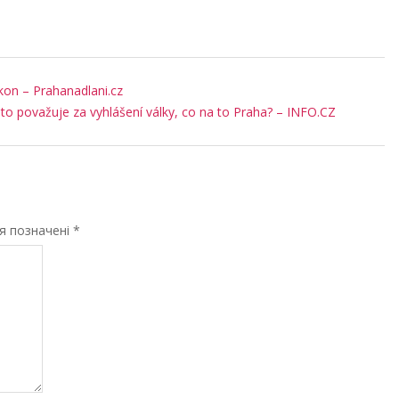
ikon – Prahanadlani.cz
ť to považuje za vyhlášení války, co na to Praha? – INFO.CZ
ля позначені
*