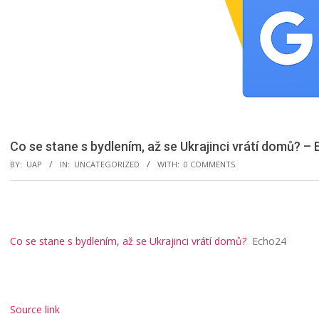
Co se stane s bydlením, až se Ukrajinci vrátí domů? –
BY:
UAP
IN:
UNCATEGORIZED
WITH:
0 COMMENTS
Co se stane s bydlením, až se Ukrajinci vrátí domů?
Echo24
Source link