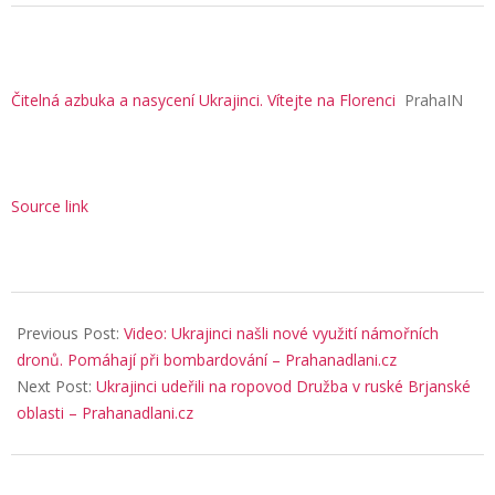
Čitelná azbuka a nasycení Ukrajinci. Vítejte na Florenci
PrahaIN
Source link
2025-
08-
Previous Post:
Video: Ukrajinci našli nové využití námořních
27
dronů. Pomáhají při bombardování – Prahanadlani.cz
Next Post:
Ukrajinci udeřili na ropovod Družba v ruské Brjanské
oblasti – Prahanadlani.cz