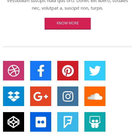
Vestibulum suscipit nulla quis orci. Donec elit libero, sodales
nec, volutpat a, suscipit non, turpis.
KNOW MORE