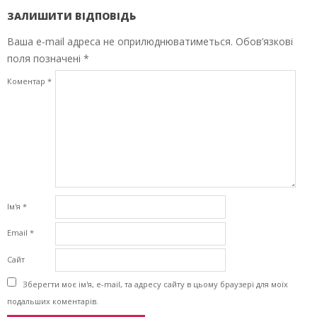
ЗАЛИШИТИ ВІДПОВІДЬ
Ваша e-mail адреса не оприлюднюватиметься.
Обов’язкові
поля позначені
*
Коментар
*
Ім'я
*
Email
*
Сайт
Зберегти моє ім'я, e-mail, та адресу сайту в цьому браузері для моїх
подальших коментарів.