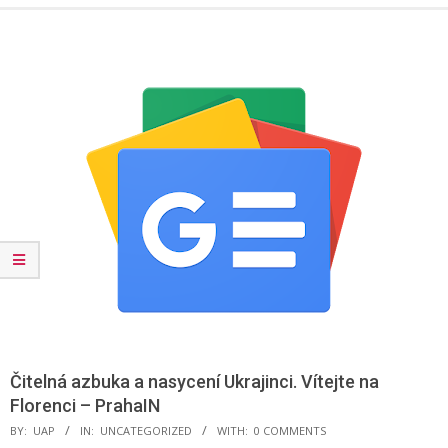
Menu
Čitelná azbuka a nasycení Ukrajinci. Vítejte na
Florenci – PrahaIN
BY:
UAP
IN:
UNCATEGORIZED
WITH:
0 COMMENTS