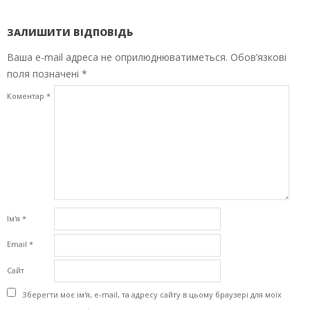
ЗАЛИШИТИ ВІДПОВІДЬ
Ваша e-mail адреса не оприлюднюватиметься.
Обов’язкові
поля позначені
*
Коментар
*
Ім'я
*
Email
*
Сайт
Зберегти моє ім'я, e-mail, та адресу сайту в цьому браузері для моїх