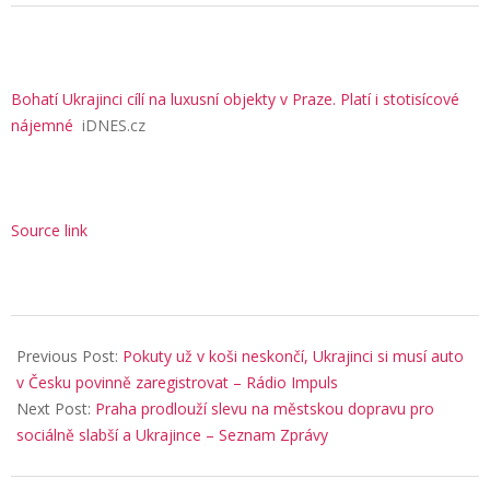
Bohatí Ukrajinci cílí na luxusní objekty v Praze. Platí i stotisícové
nájemné
iDNES.cz
Source link
2025-
09-
Previous Post:
Pokuty už v koši neskončí, Ukrajinci si musí auto
03
v Česku povinně zaregistrovat – Rádio Impuls
Next Post:
Praha prodlouží slevu na městskou dopravu pro
sociálně slabší a Ukrajince – Seznam Zprávy