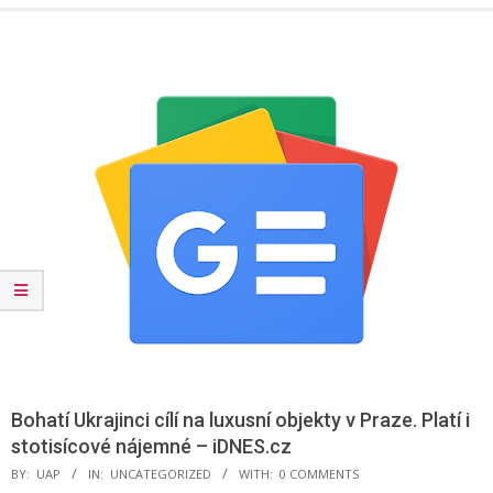
Menu
Bohatí Ukrajinci cílí na luxusní objekty v Praze. Platí i
stotisícové nájemné – iDNES.cz
BY:
UAP
IN:
UNCATEGORIZED
WITH:
0 COMMENTS