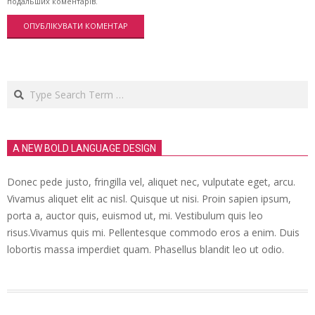
подальших коментарів.
Search
A NEW BOLD LANGUAGE DESIGN
Donec pede justo, fringilla vel, aliquet nec, vulputate eget, arcu.
Vivamus aliquet elit ac nisl. Quisque ut nisi. Proin sapien ipsum,
porta a, auctor quis, euismod ut, mi. Vestibulum quis leo
risus.Vivamus quis mi. Pellentesque commodo eros a enim. Duis
lobortis massa imperdiet quam. Phasellus blandit leo ut odio.